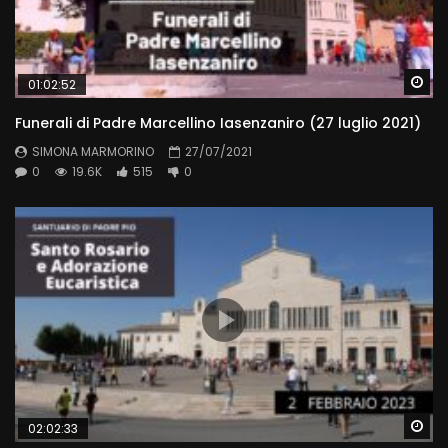
Wa
01:02:52
Funerali di Padre Marcellino Iasenzaniro (27 luglio 2021)
SIMONA MARMORINO
27/07/2021
0
19.6K
515
0
Wa
02:02:33