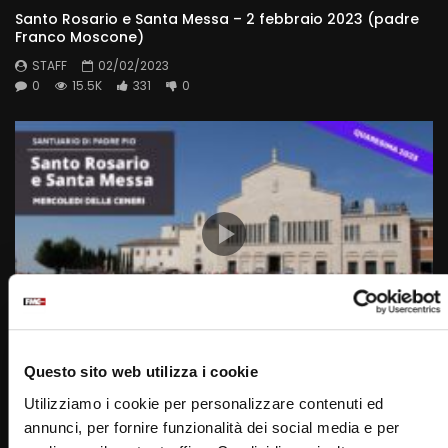
Santo Rosario e Santa Messa – 2 febbraio 2023 (padre
Franco Moscone)
STAFF
02/02/2023
0
15.5K
331
0
Wa
01:47:48
Questo sito web utilizza i cookie
Santa Rosario e Santa Messa – 22 febbraio 2023 –
Mercoledì delle Ceneri (fr. Francesco Dileo)
Utilizziamo i cookie per personalizzare contenuti ed
annunci, per fornire funzionalità dei social media e per
STAFF
22/02/2023
0
15.5K
280
0