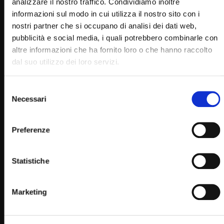
analizzare il nostro traffico. Condividiamo inoltre
informazioni sul modo in cui utilizza il nostro sito con i
nostri partner che si occupano di analisi dei dati web,
pubblicità e social media, i quali potrebbero combinarle con
altre informazioni che ha fornito loro o che hanno raccolto
dal suo utilizzo dei loro servizi.
Selezione
Necessari
del
consenso
Wa
02:21:10
Preferenze
Ordinazione sacerdotale di don Danilo Martino 10
aprile 2021
Statistiche
SIMONA MARMORINO
10/04/2021
0
15K
293
0
Marketing