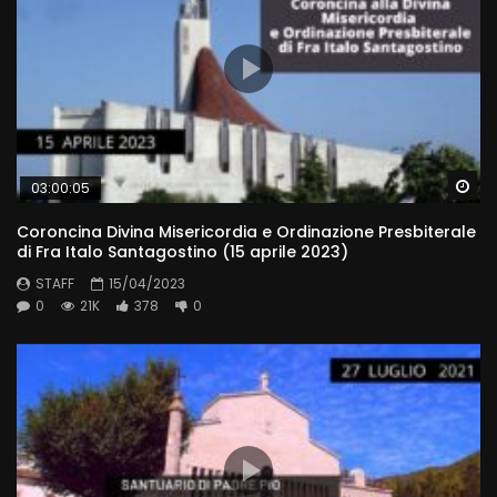
Wa
03:00:05
Coroncina Divina Misericordia e Ordinazione Presbiterale
di Fra Italo Santagostino (15 aprile 2023)
STAFF
15/04/2023
0
21K
378
0