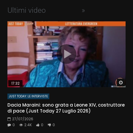
Ultimi video
»
Watc
17:32
JUST TODAY: LE INTERVISTE
Dacia Maraini: sono grata a Leone XIV, costruttore
di pace (Just Today 27 Luglio 2026)
27/07/2026
0
2.4K
0
0