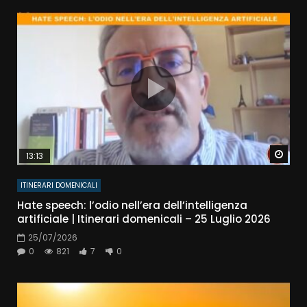
Watc
13:13
ITINERARI DOMENICALI
Hate speech: l’odio nell’era dell’intelligenza
artificiale | Itinerari domenicali – 25 Luglio 2026
25/07/2026
0
821
7
0