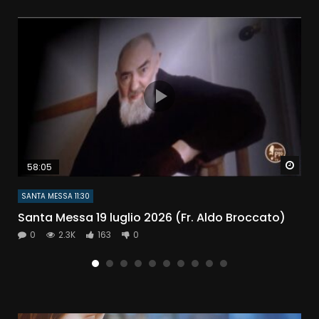
atch Later
Watc
58:05
SANTA MESSA 11:30
Santa Messa 19 luglio 2026 (Fr. Aldo Broccato)
0
2.3K
163
0