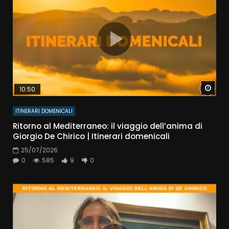
Watc
10:50
ITINERARI DOMENICALI
Ritorno al Mediterraneo: il viaggio dell’anima di
Giorgio De Chirico | Itinerari domenicali
25/07/2026
0
585
9
0