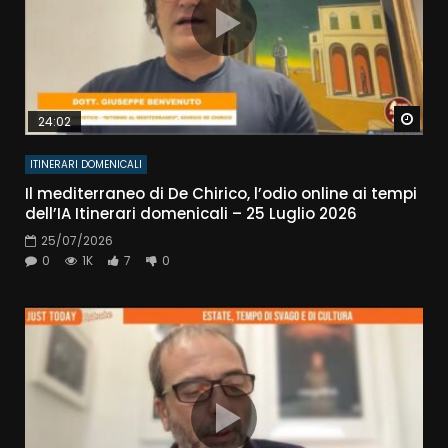
Watc
24:02
ITINERARI DOMENICALI
Il mediterraneo di De Chirico, l’odio online ai tempi
dell’IA Itinerari domenicali – 25 Luglio 2026
25/07/2026
0
1K
7
0