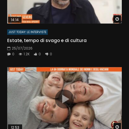
Watc
14:14
JUST TODAY: LE INTERVISTE
Estate, tempo di svago e di cultura
25/07/2026
0
1.2K
0
0
Watc
12:53