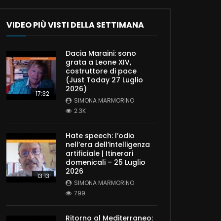
VIDEO PIÙ VISTI DELLA SETTIMANA
Dacia Maraini: sono
grata a Leone XIV,
costruttore di pace
(Just Today 27 Luglio
2026)
17:32
SIMONA MARMORINO
2.3K
Hate speech: l’odio
nell’era dell’intelligenza
artificiale | Itinerari
domenicali – 25 Luglio
2026
13:13
SIMONA MARMORINO
799
Ritorno al Mediterraneo: