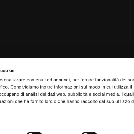
 cookie
Contatti
I
rsonalizzare contenuti ed annunci, per fornire funzionalità dei so
ffico. Condividiamo inoltre informazioni sul modo in cui utilizza il 
Email:
info@padrepio.tv
I
 occupano di analisi dei dati web, pubblicità e social media, i qual
Tel:
+39.0882.413113
C
azioni che ha fornito loro o che hanno raccolto dal suo utilizzo d
Pagina
contatti
C
Chiamaci via web con
Skype