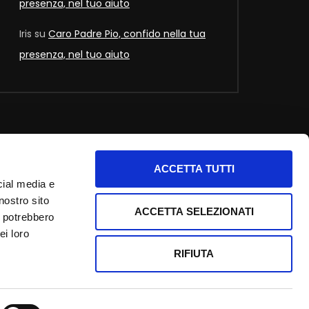
presenza, nel tuo aiuto
Iris
su
Caro Padre Pio, confido nella tua
presenza, nel tuo aiuto
ACCETTA TUTTI
nfo utili
cial media e
nostro sito
nformativa privacy
ACCETTA SELEZIONATI
i potrebbero
ookie Policy
ei loro
redits
RIFIUTA