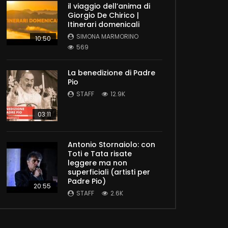
il viaggio dell’anima di
Giorgio De Chirico |
Itinerari domenicali
SIMONA MARMORINO
10:50
569
La benedizione di Padre
Pio
STAFF
12.9K
03:11
Antonio Stornaiolo: con
Toti e Tata risate
leggere ma non
superficiali (artisti per
Padre Pio)
20:55
STAFF
2.6K