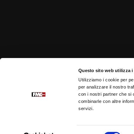
Questo sito web utilizza i
Link correlati
Utilizziamo i cookie per pe
per analizzare il nostro tra
Portale Ufficiale PadrePio.it
con i nostri partner che si
Fondazione Voce di Padre Pio
combinarle con altre inform
Edizioni Padre Pio
servizi.
Selezione