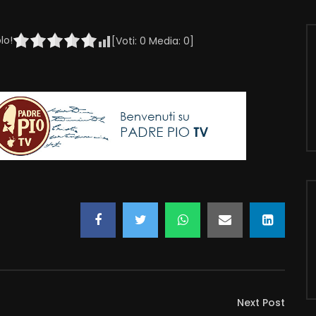
lo!
[Voti:
0
Media:
0
]
Next Post