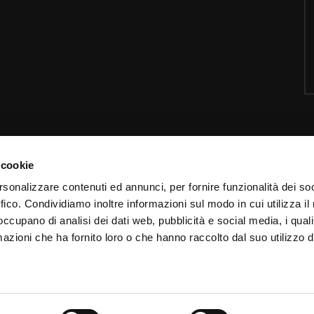
 cookie
Contatti
I
rsonalizzare contenuti ed annunci, per fornire funzionalità dei so
ffico. Condividiamo inoltre informazioni sul modo in cui utilizza il 
Email:
info@padrepio.tv
I
 occupano di analisi dei dati web, pubblicità e social media, i qual
Tel:
+39.0882.413113
C
azioni che ha fornito loro o che hanno raccolto dal suo utilizzo d
Pagina
contatti
C
Chiamaci via web con
Skype