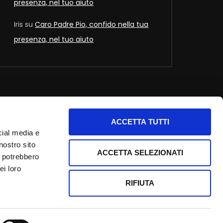
presenza, nel tuo aiuto
Iris
su
Caro Padre Pio, confido nella tua
presenza, nel tuo aiuto
ACCETTA TUTTI
nfo utili
cial media e
nostro sito
nformativa privacy
ACCETTA SELEZIONATI
i potrebbero
ookie Policy
ei loro
redits
RIFIUTA