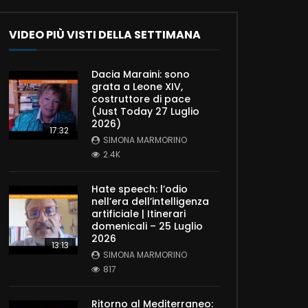
VIDEO PIÙ VISTI DELLA SETTIMANA
Dacia Maraini: sono
grata a Leone XIV,
costruttore di pace
(Just Today 27 Luglio
2026)
17:32
SIMONA MARMORINO
2.4K
Hate speech: l’odio
nell’era dell’intelligenza
artificiale | Itinerari
domenicali – 25 Luglio
2026
13:13
SIMONA MARMORINO
817
Ritorno al Mediterraneo: