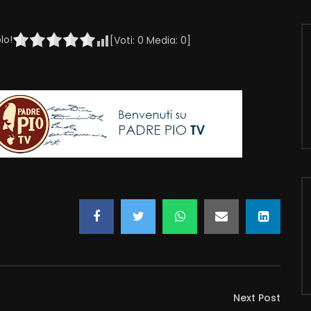
lo!
[Voti:
0
Media:
0
]
Next Post