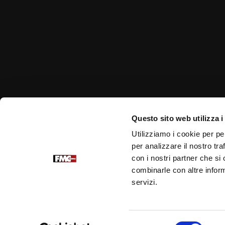
Questo sito web utilizza i
Link correlati
Utilizziamo i cookie per pe
per analizzare il nostro tra
Portale Ufficiale PadrePio.it
con i nostri partner che si
Fondazione Voce di Padre Pio
combinarle con altre inform
Edizioni Padre Pio
servizi.
Selezione