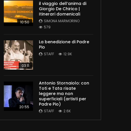
il viaggio dell’anima di
Giorgio De Chirico |
Itinerari domenicali
SIMONA MARMORINO
10:50
579
La benedizione di Padre
Pio
STAFF
12.9K
03:11
Antonio Stornaiolo: con
Toti e Tata risate
leggere ma non
superficiali (artisti per
Padre Pio)
20:55
STAFF
2.6K