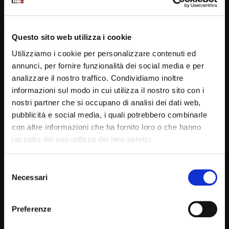
Questo sito web utilizza i cookie
VIDEO PIÙ VISTI DELLA SETTIMANA
Utilizziamo i cookie per personalizzare contenuti ed
annunci, per fornire funzionalità dei social media e per
analizzare il nostro traffico. Condividiamo inoltre
Dacia Maraini: sono grata a Leone
XIV, costruttore di pace (Just
informazioni sul modo in cui utilizza il nostro sito con i
Today 27 Luglio 2026)
nostri partner che si occupano di analisi dei dati web,
SIMONA MARMORINO
2.5K
pubblicità e social media, i quali potrebbero combinarle
17:32
con altre informazioni che ha fornito loro o che hanno
raccolto dal suo utilizzo dei loro servizi.
Hate speech: l’odio nell’era
dell’intelligenza artificiale |
Selezione
Itinerari domenicali – 25 Luglio
Necessari
2026
del
SIMONA MARMORINO
871
consenso
13:13
Preferenze
Ritorno al Mediterraneo: il viaggio