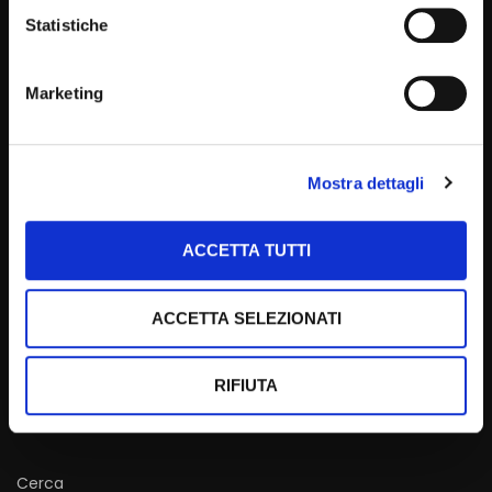
dell’anima di Giorgio De Chirico |
Statistiche
Itinerari domenicali
SIMONA MARMORINO
618
10:50
Marketing
La benedizione di Padre Pio
STAFF
12.9K
Mostra dettagli
03:11
ACCETTA TUTTI
Il mediterraneo di De Chirico,
l’odio online ai tempi dell’IA
ACCETTA SELEZIONATI
Itinerari domenicali – 25 Luglio
2026
SIMONA MARMORINO
1K
RIFIUTA
24:02
Cerca