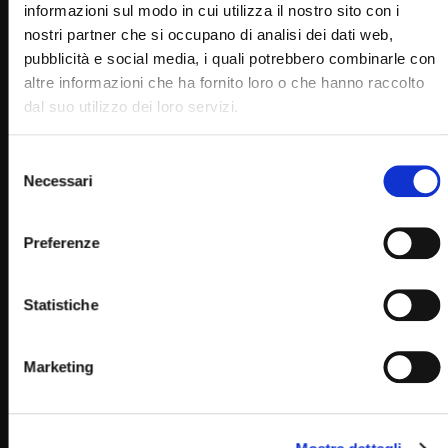
informazioni sul modo in cui utilizza il nostro sito con i
nostri partner che si occupano di analisi dei dati web,
pubblicità e social media, i quali potrebbero combinarle con
altre informazioni che ha fornito loro o che hanno raccolto
dal suo utilizzo dei loro servizi.
Selezione
Necessari
del
consenso
Wa
02:21:10
Preferenze
Ordinazione sacerdotale di don Danilo Martino 10
aprile 2021
Statistiche
SIMONA MARMORINO
10/04/2021
0
15K
293
0
Marketing