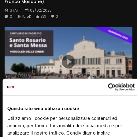
Franco Moscone)
STAFF
02/02/2023
0
15.5K
331
0
Wa
01:47:48
Santa Rosario e Santa Messa – 22 febbraio 2023 –
Questo sito web utilizza i cookie
Mercoledì delle Ceneri (fr. Francesco Dileo)
Utilizziamo i cookie per personalizzare contenuti ed
STAFF
22/02/2023
annunci, per fornire funzionalità dei social media e per
0
15.5K
280
0
analizzare il nostro traffico. Condividiamo inoltre