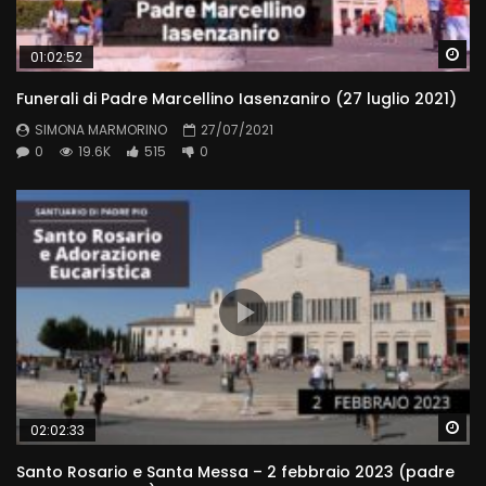
Wa
01:02:52
Funerali di Padre Marcellino Iasenzaniro (27 luglio 2021)
SIMONA MARMORINO
27/07/2021
0
19.6K
515
0
Wa
02:02:33
Santo Rosario e Santa Messa – 2 febbraio 2023 (padre