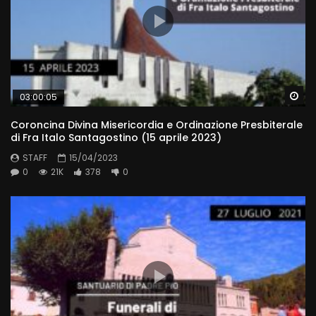
Wa
03:00:05
Coroncina Divina Misericordia e Ordinazione Presbiterale
di Fra Italo Santagostino (15 aprile 2023)
STAFF
15/04/2023
0
21K
378
0