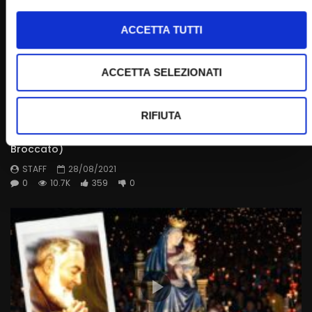
ACCETTA TUTTI
ACCETTA SELEZIONATI
Wa
01:01:28
RIFIUTA
Fiaccolata Mariana – 28 agosto 2021 (fr. Aldo
Broccato)
STAFF
28/08/2021
0
10.7K
359
0