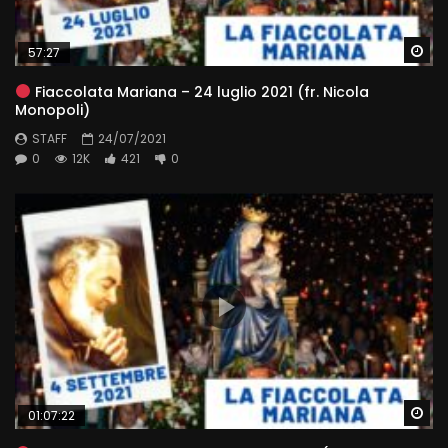
Wa
57:27
Fiaccolata Mariana – 24 luglio 2021 (fr. Nicola
Monopoli)
STAFF
24/07/2021
0
12K
421
0
Wa
01:07:22