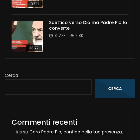
03:11
Scettico verso Dio ma Padre Pio lo
converte
STAFF
7.8K
03:27
Cerca
CERCA
Commenti recenti
iris
su
Caro Padre Pio, confido nella tua presenza,