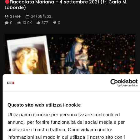
Fiaccolata Mariana – 4 settembre 2021 (fr. Carlo M.
Laborde)
STAFF
04/09/2021
0
10.9K
377
0
Wa
01:08:47
Questo sito web utilizza i cookie
Fiaccolata Mariana – 4 giugno 2022 (fr. Rinaldo
Utilizziamo i cookie per personalizzare contenuti ed
Totaro)
annunci, per fornire funzionalità dei social media e per
STAFF
04/06/2022
analizzare il nostro traffico. Condividiamo inoltre
0
10.7K
415
0
informazioni sul modo in cui utilizza il nostro sito con i