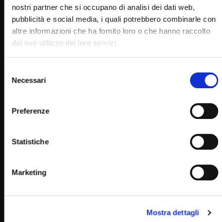
nostri partner che si occupano di analisi dei dati web,
pubblicità e social media, i quali potrebbero combinarle con
altre informazioni che ha fornito loro o che hanno raccolto
dal suo utilizzo dei loro servizi.
Selezione
Necessari
del
consenso
Preferenze
Wa
59:17
Fiaccolata Mariana – 12 giugno 2021 (fr. Rinaldo
Statistiche
Totaro)
STAFF
12/06/2021
Marketing
0
10.7K
337
0
Mostra dettagli