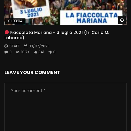
Wa
01:03:04
Fiaccolata Mariana – 3 luglio 2021 (fr. Carlo M.
Laborde)
STAFF
03/07/2021
0
10.7K
341
0
LEAVE YOUR COMMENT