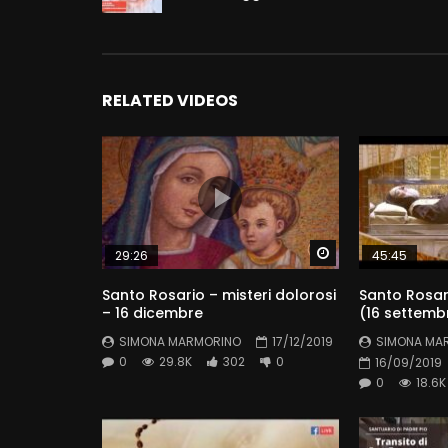
RELATED VIDEOS
Watch Later
29:26
45:45
Santo Rosario – misteri dolorosi
Santo Rosari
– 16 dicembre
(16 settemb
SIMONA MARMORINO
17/12/2019
SIMONA MA
0
29.8K
302
0
16/09/2019
0
18.6K