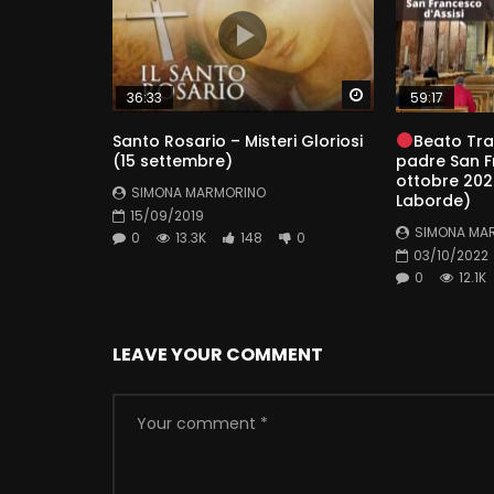
Watch Later
36:33
59:17
Santo Rosario – Misteri Gloriosi
Beato Tra
(15 settembre)
padre San F
ottobre 2022
SIMONA MARMORINO
Laborde)
15/09/2019
SIMONA MA
0
13.3K
148
0
03/10/2022
0
12.1K
LEAVE YOUR COMMENT