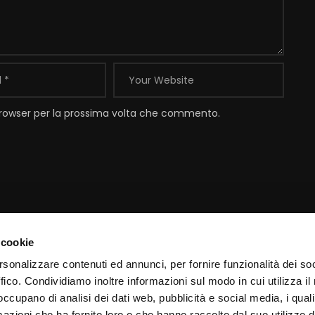
 browser per la prossima volta che commento.
 cookie
Contatti
I
rsonalizzare contenuti ed annunci, per fornire funzionalità dei so
ffico. Condividiamo inoltre informazioni sul modo in cui utilizza il 
Email:
info@padrepio.tv
I
 occupano di analisi dei dati web, pubblicità e social media, i qual
Tel:
+39.0882.413113
C
azioni che ha fornito loro o che hanno raccolto dal suo utilizzo d