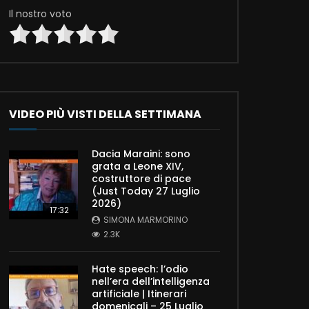
Il nostro voto
VIDEO PIÙ VISTI DELLA SETTIMANA
Dacia Maraini: sono
grata a Leone XIV,
costruttore di pace
(Just Today 27 Luglio
2026)
17:32
SIMONA MARMORINO
2.3K
Hate speech: l’odio
nell’era dell’intelligenza
artificiale | Itinerari
domenicali – 25 Luglio