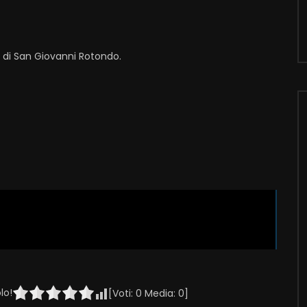
i di San Giovanni Rotondo.
lo!
[Voti:
0
Media:
0
]