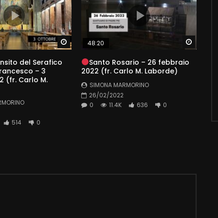
Watch Later
Watch 
48:20
nsito del Serafico
Santo Rosario – 26 febbraio
rancesco – 3
2022 (fr. Carlo M. Laborde)
 (fr. Carlo M.
SIMONA MARMORINO
26/02/2022
RMORINO
0
11.4K
636
0
514
0