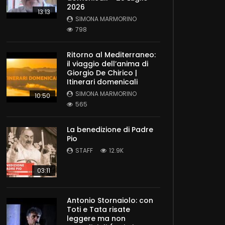
2026
13:13
SIMONA MARMORINO
798
Ritorno al Mediterraneo:
il viaggio dell’anima di
Giorgio De Chirico |
Itinerari domenicali
SIMONA MARMORINO
10:50
565
La benedizione di Padre
Pio
STAFF
12.9K
03:11
Antonio Stornaiolo: con
Toti e Tata risate
leggere ma non