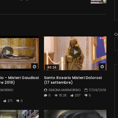
C
Watch Later
Watch 
45:24
o – Misteri Gaudiosi
Santo Rosario Misteri Dolorosi
re 2019)
(17 settembre)
RMORINO
SIMONA MARMORINO
17/09/2019
0
15.2K
207
0
271
0