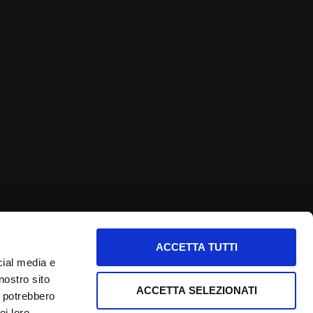
ACCETTA TUTTI
nfo utili
cial media e
nostro sito
nformativa privacy
ACCETTA SELEZIONATI
i potrebbero
ookie Policy
ei loro