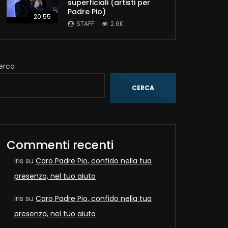
superficiali (artisti per
Padre Pio)
20:55
STAFF
2.6K
erca
CERCA
Later
Commenti recenti
iris
su
Caro Padre Pio, confido nella tua
presenza, nel tuo aiuto
iris
su
Caro Padre Pio, confido nella tua
presenza, nel tuo aiuto