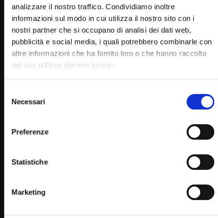
STAFF
22/02/2023
analizzare il nostro traffico. Condividiamo inoltre
0
15.5K
280
0
informazioni sul modo in cui utilizza il nostro sito con i
nostri partner che si occupano di analisi dei dati web,
pubblicità e social media, i quali potrebbero combinarle con
altre informazioni che ha fornito loro o che hanno raccolto
dal suo utilizzo dei loro servizi.
Selezione
Necessari
del
consenso
Preferenze
Wa
02:21:10
Ordinazione sacerdotale di don Danilo Martino 10
Statistiche
aprile 2021
SIMONA MARMORINO
10/04/2021
0
15K
293
0
Marketing