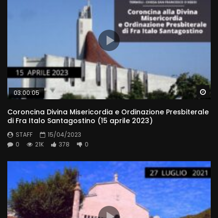
Wa
03:00:05
Coroncina Divina Misericordia e Ordinazione Presbiterale
di Fra Italo Santagostino (15 aprile 2023)
STAFF
15/04/2023
0
21K
378
0