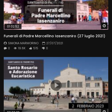
Wa
01:02:52
Funerali di Padre Marcellino Iasenzaniro (27 luglio 2021)
SIMONA MARMORINO
27/07/2021
0
19.6K
515
0
Wa