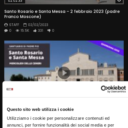
02:02:33
Santo Rosario e Santa Messa – 2 febbraio 2023 (padre
Franco Moscone)
STAFF
02/02/2023
0
15.5K
331
0
Wa
01:47:48
Questo sito web utilizza i cookie
Santa Rosario e Santa Messa – 22 febbraio 2023 –
Utilizziamo i cookie per personalizzare contenuti ed
Mercoledì delle Ceneri (fr. Francesco Dileo)
annunci, per fornire funzionalità dei social media e per