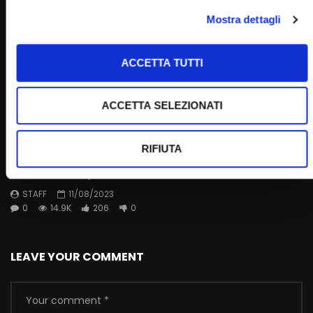
Mostra dettagli
ACCETTA TUTTI
ACCETTA SELEZIONATI
Wa
01:45:00
RIFIUTA
Santo Rosario e Santa Messa – 11 agosto 2023 (fr.
Rinaldo Totaro)
STAFF
11/08/2023
0
14.9K
206
0
LEAVE YOUR COMMENT