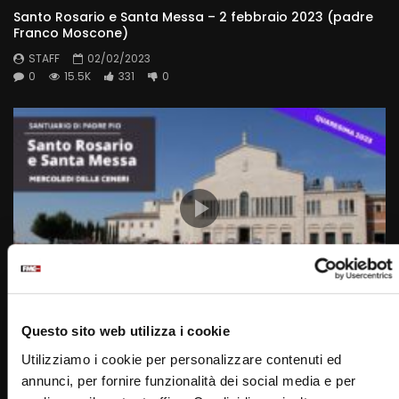
Santo Rosario e Santa Messa – 2 febbraio 2023 (padre
Franco Moscone)
STAFF
02/02/2023
0
15.5K
331
0
Wa
01:47:48
Questo sito web utilizza i cookie
Santa Rosario e Santa Messa – 22 febbraio 2023 –
Mercoledì delle Ceneri (fr. Francesco Dileo)
Utilizziamo i cookie per personalizzare contenuti ed
annunci, per fornire funzionalità dei social media e per
STAFF
22/02/2023
0
15.5K
280
0