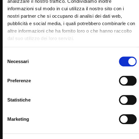
analizzare il nostro traffico. Condividiamo inoltre
informazioni sul modo in cui utilizza il nostro sito con i
nostri partner che si occupano di analisi dei dati web,
pubblicità e social media, i quali potrebbero combinarle con
altre informazioni che ha fornito loro o che hanno raccolto
dal suo utilizzo dei loro servizi.
Selezione
Necessari
del
consenso
Wa
02:21:10
Preferenze
Ordinazione sacerdotale di don Danilo Martino 10
aprile 2021
Statistiche
SIMONA MARMORINO
10/04/2021
0
15K
293
0
Marketing