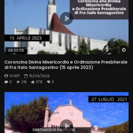
Wa
03:00:05
Coroncina Divina Misericordia e Ordinazione Presbiterale
di Fra Italo Santagostino (15 aprile 2023)
STAFF
15/04/2023
0
21K
378
0