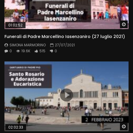
Wa
01:02:52
Funerali di Padre Marcellino Iasenzaniro (27 luglio 2021)
SIMONA MARMORINO
27/07/2021
0
19.6K
515
0
Wa
02:02:33