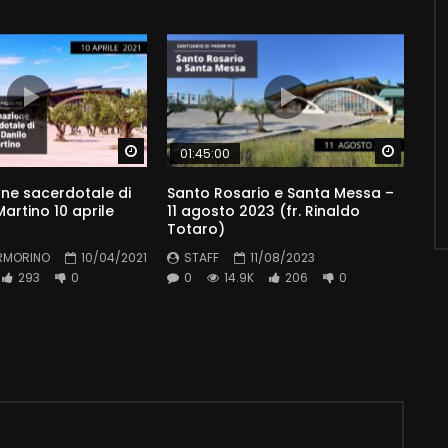
Watch Later
Watch 
01:45:00
ne sacerdotale di
Santo Rosario e Santa Messa –
artino 10 aprile
11 agosto 2023 (fr. Rinaldo
Totaro)
RMORINO
10/04/2021
STAFF
11/08/2023
293
0
0
14.9K
206
0