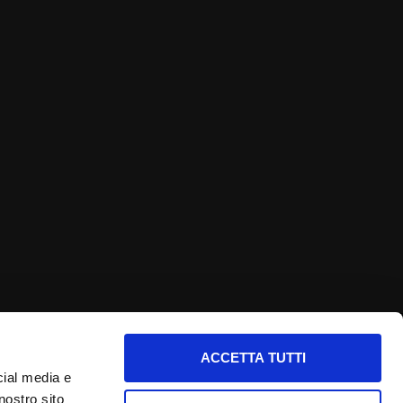
ACCETTA TUTTI
nfo utili
cial media e
nostro sito