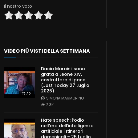
Il nostro voto
VIDEO PIÙ VISTI DELLA SETTIMANA
Dacia Maraini: sono
grata a Leone XIV,
costruttore di pace
(Just Today 27 Luglio
2026)
17:32
SIMONA MARMORINO
2.3K
Hate speech: l’odio
nell’era dell’intelligenza
artificiale | Itinerari
domenicali – 25 Luglio