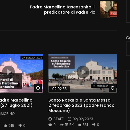
Padre Marcellino Iasenzaniro: il
predicatore di Padre Pio
C
Watch Later
Watch 
02:02:33
Padre Marcellino
Santo Rosario e Santa Messa –
(27 luglio 2021)
2 febbraio 2023 (padre Franco
Moscone)
RMORINO
STAFF
02/02/2023
0
15.5K
331
0
515
0