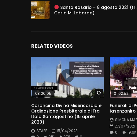
Santo Rosario – 8 agosto 2021 (fr.
Carlo M. Laborde)
RELATED VIDEOS
Watch Later
03:00:05
01:02:52
Coroncina Divina Misericordia e
Funerali di 
Ordinazione Presbiterale di Fra
Iasenzaniro 
Italo Santagostino (15 aprile
SIMONA MA
2023)
27/07/2021
STAFF
15/04/2023
0
19.6K
0
21K
378
0