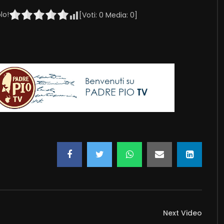
lo!
[Voti:
0
Media:
0
]
Next Video