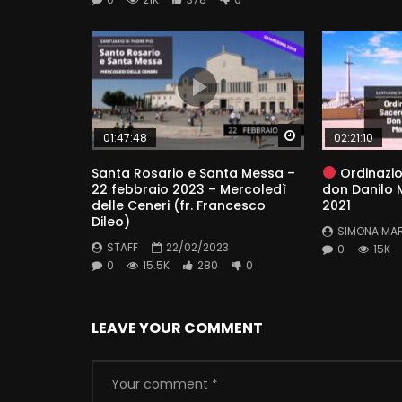
Watch Later
01:47:48
02:21:10
Santa Rosario e Santa Messa –
Ordinazio
22 febbraio 2023 – Mercoledì
don Danilo M
delle Ceneri (fr. Francesco
2021
Dileo)
SIMONA MA
STAFF
22/02/2023
0
15K
0
15.5K
280
0
LEAVE YOUR COMMENT