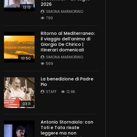
2026
13:13
SIMONA MARMORINO
799
Ritorno al Mediterraneo:
il viaggio dell’anima di
Giorgio De Chirico |
Itinerari domenicali
SIMONA MARMORINO
10:50
569
La benedizione di Padre
Pio
STAFF
12.9K
03:11
Antonio Stornaiolo: con
Toti e Tata risate
leggere ma non