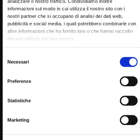
analizzare il nostro traffico. Condividiamo inoltre
informazioni sul modo in cui utilizza il nostro sito con i
nostri partner che si occupano di analisi dei dati web,
pubblicità e social media, i quali potrebbero combinarle con
altre informazioni che ha fornito loro o che hanno raccolto
dal suo utilizzo dei loro servizi.
Selezione
Necessari
del
consenso
Wa
02:21:10
Preferenze
Ordinazione sacerdotale di don Danilo Martino 10
aprile 2021
Statistiche
SIMONA MARMORINO
10/04/2021
0
15K
293
0
Marketing