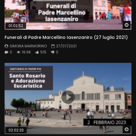
Wa
01:02:52
Funerali di Padre Marcellino Iasenzaniro (27 luglio 2021)
SIMONA MARMORINO
27/07/2021
0
19.6K
515
0
Wa
02:02:33