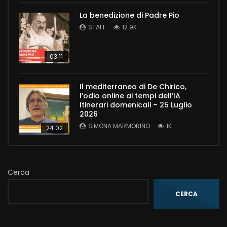
La benedizione di Padre Pio
STAFF
12.9K
03:11
Il mediterraneo di De Chirico,
l’odio online ai tempi dell’IA
Itinerari domenicali – 25 Luglio
2026
SIMONA MARMORINO
1K
24:02
Cerca
CERCA