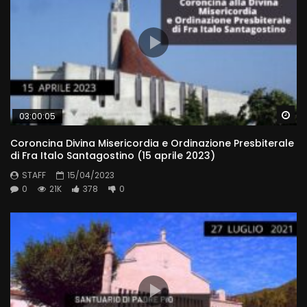
Wa
03:00:05
Coroncina Divina Misericordia e Ordinazione Presbiterale
di Fra Italo Santagostino (15 aprile 2023)
STAFF
15/04/2023
0
21K
378
0