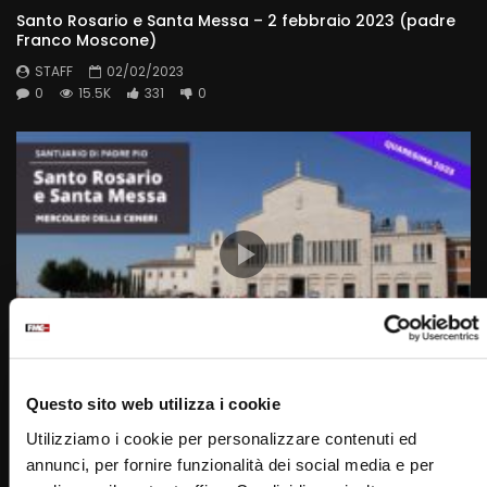
Santo Rosario e Santa Messa – 2 febbraio 2023 (padre
Franco Moscone)
STAFF
02/02/2023
0
15.5K
331
0
Wa
01:47:48
Questo sito web utilizza i cookie
Santa Rosario e Santa Messa – 22 febbraio 2023 –
Mercoledì delle Ceneri (fr. Francesco Dileo)
Utilizziamo i cookie per personalizzare contenuti ed
annunci, per fornire funzionalità dei social media e per
STAFF
22/02/2023
0
15.5K
280
0