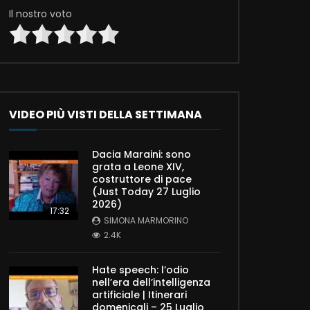
Il nostro voto
VIDEO PIÙ VISTI DELLA SETTIMANA
Dacia Maraini: sono
grata a Leone XIV,
costruttore di pace
(Just Today 27 Luglio
2026)
17:32
SIMONA MARMORINO
2.4K
Hate speech: l’odio
nell’era dell’intelligenza
artificiale | Itinerari
domenicali – 25 Luglio