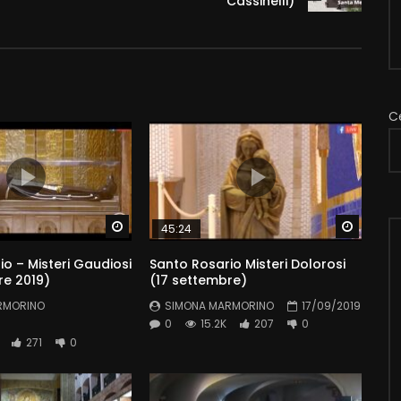
Cassinelli)
C
Watch Later
Watch 
45:24
o – Misteri Gaudiosi
Santo Rosario Misteri Dolorosi
re 2019)
(17 settembre)
RMORINO
SIMONA MARMORINO
17/09/2019
0
15.2K
207
0
271
0