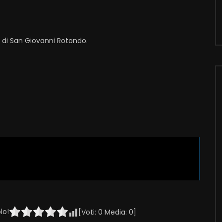
i di San Giovanni Rotondo.
lo!
[Voti:
0
Media:
0
]