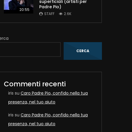
superficiali (artisti per
Padre Pio)
20:55
STAFF
2.6K
erca
CERCA
Later
Commenti recenti
iris
su
Caro Padre Pio, confido nella tua
presenza, nel tuo aiuto
iris
su
Caro Padre Pio, confido nella tua
presenza, nel tuo aiuto