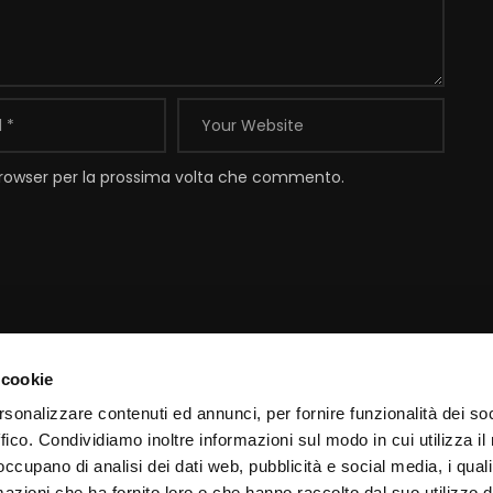
 browser per la prossima volta che commento.
 cookie
Contatti
I
rsonalizzare contenuti ed annunci, per fornire funzionalità dei so
ffico. Condividiamo inoltre informazioni sul modo in cui utilizza il 
Email:
info@padrepio.tv
I
 occupano di analisi dei dati web, pubblicità e social media, i qual
Tel:
+39.0882.413113
C
azioni che ha fornito loro o che hanno raccolto dal suo utilizzo d