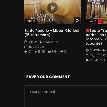
Watch Later
36:33
59:17
Santo Rosario – Misteri Gloriosi
Beato Tra
(15 settembre)
padre San F
ottobre 2022
SIMONA MARMORINO
Laborde)
15/09/2019
SIMONA MA
0
13.3K
148
0
03/10/2022
0
12.1K
LEAVE YOUR COMMENT