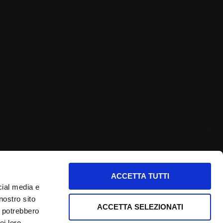
ACCETTA TUTTI
nfo utili
cial media e
nostro sito
nformativa privacy
ACCETTA SELEZIONATI
i potrebbero
ookie Policy
ei loro