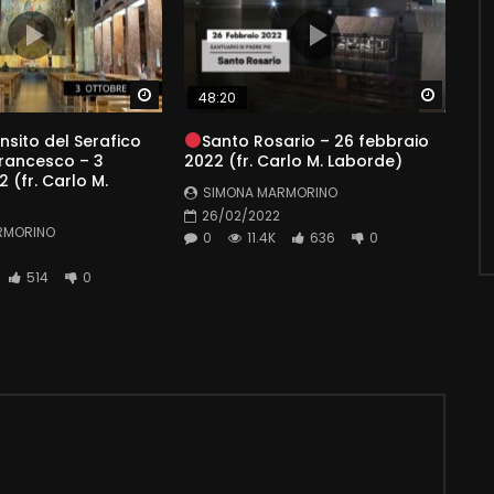
Watch Later
Watch 
48:20
nsito del Serafico
Santo Rosario – 26 febbraio
rancesco – 3
2022 (fr. Carlo M. Laborde)
 (fr. Carlo M.
SIMONA MARMORINO
26/02/2022
RMORINO
0
11.4K
636
0
514
0