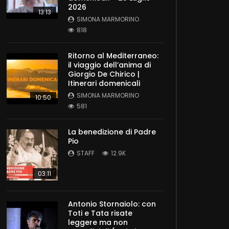
2026
13:13
SIMONA MARMORINO
818
Ritorno al Mediterraneo:
il viaggio dell’anima di
Giorgio De Chirico |
Itinerari domenicali
SIMONA MARMORINO
10:50
581
La benedizione di Padre
Pio
STAFF
12.9K
03:11
Antonio Stornaiolo: con
Toti e Tata risate
leggere ma non