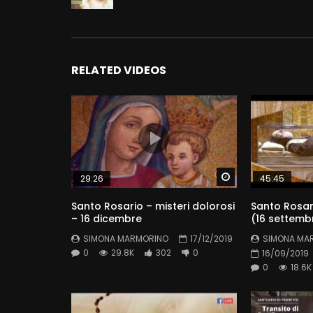
RELATED VIDEOS
Watch Later
29:26
45:45
Santo Rosario – misteri dolorosi
Santo Rosari
– 16 dicembre
(16 settemb
SIMONA MARMORINO
17/12/2019
SIMONA MA
0
29.8K
302
0
16/09/2019
0
18.6K