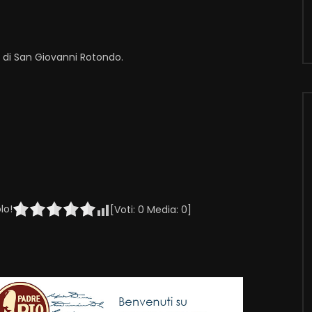
i di San Giovanni Rotondo.
lo!
[Voti:
0
Media:
0
]