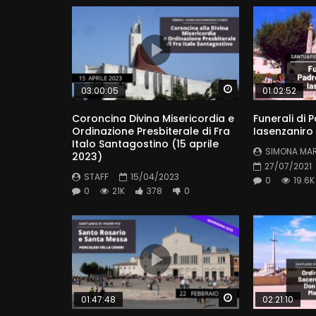
Watch Later
03:00:05
01:02:52
Coroncina Divina Misericordia e
Funerali di 
Ordinazione Presbiterale di Fra
Iasenzaniro 
Italo Santagostino (15 aprile
SIMONA MA
2023)
27/07/2021
STAFF
15/04/2023
0
19.6K
0
21K
378
0
Watch Later
01:47:48
02:21:10