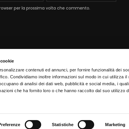
 browser per la prossima volta che commento.
 cookie
Contatti
I
rsonalizzare contenuti ed annunci, per fornire funzionalità dei so
ffico. Condividiamo inoltre informazioni sul modo in cui utilizza il 
Email:
info@padrepio.tv
I
 occupano di analisi dei dati web, pubblicità e social media, i qual
Tel:
+39.0882.413113
C
azioni che ha fornito loro o che hanno raccolto dal suo utilizzo d
Pagina
contatti
C
Chiamaci via web con
Skype
Preferenze
Statistiche
Marketing
VA IT04051070714 - Codice Fiscale 04051070714 Powered by
Slogin