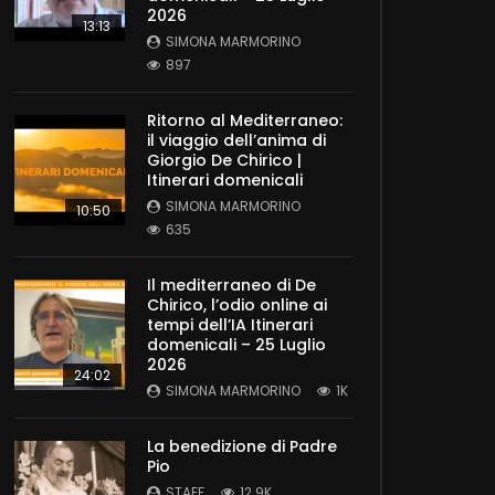
2026
13:13
SIMONA MARMORINO
897
Ritorno al Mediterraneo:
il viaggio dell’anima di
Giorgio De Chirico |
Itinerari domenicali
SIMONA MARMORINO
10:50
635
Il mediterraneo di De
Chirico, l’odio online ai
tempi dell’IA Itinerari
domenicali – 25 Luglio
2026
24:02
SIMONA MARMORINO
1K
La benedizione di Padre
Pio
STAFF
12.9K