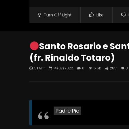
Turn Off Light
Like
Santo Rosario e Sant
(fr. Rinaldo Totaro)
STAFF
14/07/2022
0
6.6K
285
0
Padre Pio