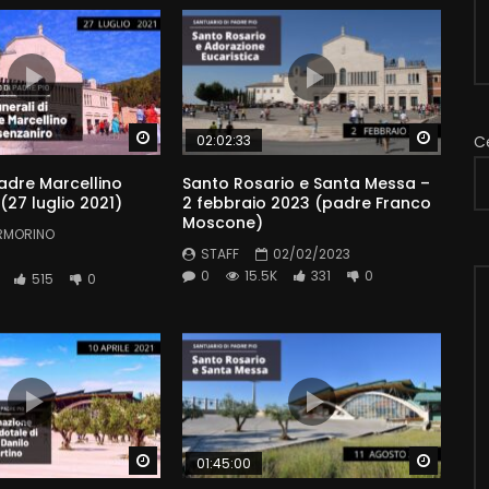
Watch Later
Watch 
02:02:33
C
Padre Marcellino
Santo Rosario e Santa Messa –
(27 luglio 2021)
2 febbraio 2023 (padre Franco
Moscone)
RMORINO
STAFF
02/02/2023
0
15.5K
331
0
515
0
Watch Later
Watch 
01:45:00