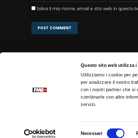
Salva il mio nome, email e sito web in questo
Questo sito web utilizza i
Link correlati
Utilizziamo i cookie per pe
per analizzare il nostro tra
Portale Ufficiale PadrePio.it
con i nostri partner che si
Fondazione Voce di Padre Pio
combinarle con altre inform
Edizioni Padre Pio
servizi.
Selezione
Necessari
del
© Copyright FMC Media Srl Unipersonale 2022 Partita I