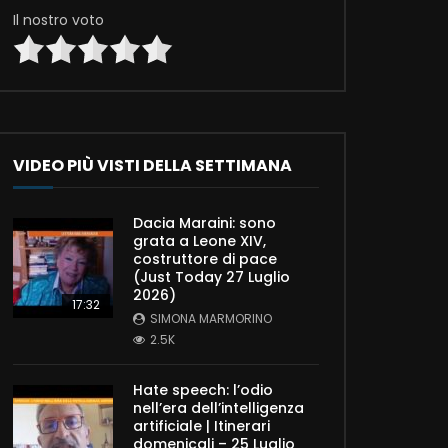
Il nostro voto
VIDEO PIÙ VISTI DELLA SETTIMANA
Dacia Maraini: sono
grata a Leone XIV,
costruttore di pace
(Just Today 27 Luglio
2026)
17:32
SIMONA MARMORINO
2.5K
Hate speech: l’odio
nell’era dell’intelligenza
artificiale | Itinerari
domenicali – 25 Luglio