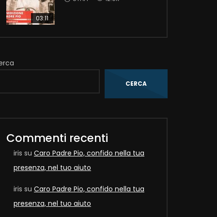
03:11
Later
erca
CERCA
Commenti recenti
iris
su
Caro Padre Pio, confido nella tua
presenza, nel tuo aiuto
iris
su
Caro Padre Pio, confido nella tua
presenza, nel tuo aiuto
Later