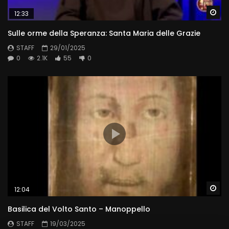
Wa
12:33
Sulle orme della Speranza: Santa Maria delle Grazie
STAFF
29/01/2025
0
2.1K
55
0
Wa
12:04
Basilica del Volto Santo – Manoppello
STAFF
19/03/2025