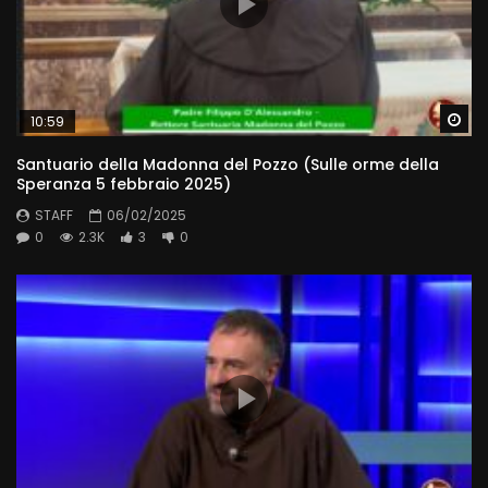
Wa
10:59
Santuario della Madonna del Pozzo (Sulle orme della
Speranza 5 febbraio 2025)
STAFF
06/02/2025
0
2.3K
3
0