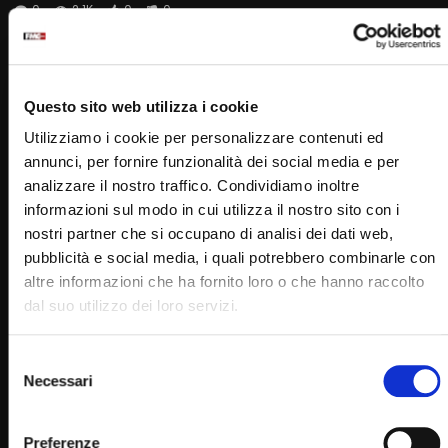
0
2.1K
0
0
Questo sito web utilizza i cookie
Utilizziamo i cookie per personalizzare contenuti ed
annunci, per fornire funzionalità dei social media e per
analizzare il nostro traffico. Condividiamo inoltre
informazioni sul modo in cui utilizza il nostro sito con i
nostri partner che si occupano di analisi dei dati web,
pubblicità e social media, i quali potrebbero combinarle con
Wa
11:35
altre informazioni che ha fornito loro o che hanno raccolto
Santuario di Santa Maria della Speranza – Battipaglia
dal suo utilizzo dei loro servizi.
(SA)
SIMONA MARMORINO
21/05/2025
Selezione
0
1.8K
5
0
Necessari
del
consenso
Preferenze