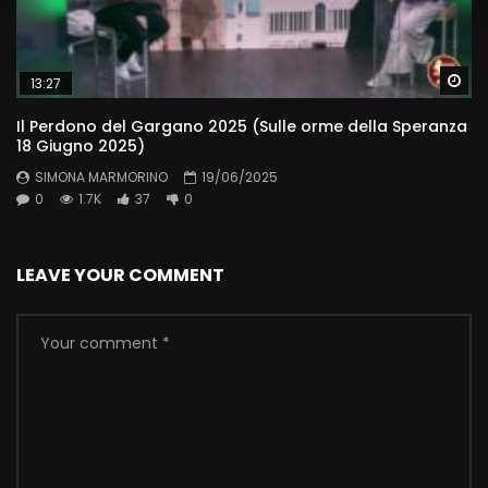
Wa
13:27
Il Perdono del Gargano 2025 (Sulle orme della Speranza
18 Giugno 2025)
SIMONA MARMORINO
19/06/2025
0
1.7K
37
0
LEAVE YOUR COMMENT