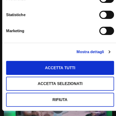
Statistiche
Marketing
Wa
12:53
Mostra dettagli
Il Crocifisso Miracoloso di Vico del Gargano
STAFF
19/03/2025
ACCETTA TUTTI
0
1.7K
0
0
ACCETTA SELEZIONATI
RIFIUTA