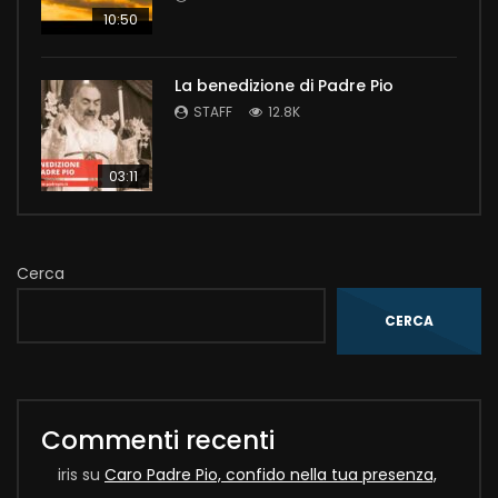
10:50
La benedizione di Padre Pio
STAFF
12.8K
03:11
Cerca
CERCA
Commenti recenti
iris
su
Caro Padre Pio, confido nella tua presenza,