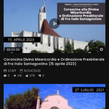
Wa
03:00:05
Coroncina Divina Misericordia e Ordinazione Presbiterale
di Fra Italo Santagostino (15 aprile 2023)
STAFF
15/04/2023
0
21K
378
0