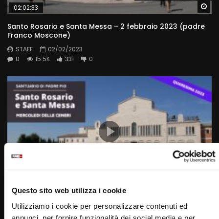
Wa
02:02:33
Santo Rosario e Santa Messa – 2 febbraio 2023 (padre
Franco Moscone)
STAFF
02/02/2023
0
15.5K
331
0
Wa
01:47:48
Questo sito web utilizza i cookie
Santa Rosario e Santa Messa – 22 febbraio 2023 –
Utilizziamo i cookie per personalizzare contenuti ed
Mercoledì delle Ceneri (fr. Francesco Dileo)
annunci, per fornire funzionalità dei social media e per