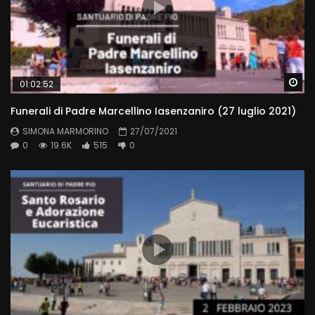
Wa
01:02:52
Funerali di Padre Marcellino Iasenzaniro (27 luglio 2021)
SIMONA MARMORINO
27/07/2021
0
19.6K
515
0