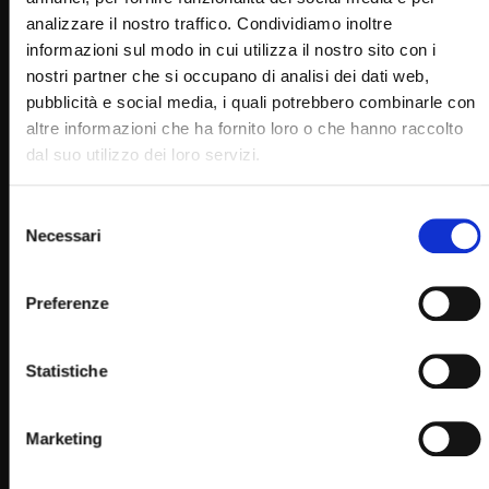
STAFF
22/02/2023
analizzare il nostro traffico. Condividiamo inoltre
0
15.5K
280
0
informazioni sul modo in cui utilizza il nostro sito con i
nostri partner che si occupano di analisi dei dati web,
pubblicità e social media, i quali potrebbero combinarle con
altre informazioni che ha fornito loro o che hanno raccolto
dal suo utilizzo dei loro servizi.
Selezione
Necessari
del
consenso
Preferenze
Wa
02:21:10
Ordinazione sacerdotale di don Danilo Martino 10
Statistiche
aprile 2021
SIMONA MARMORINO
10/04/2021
0
15K
293
0
Marketing