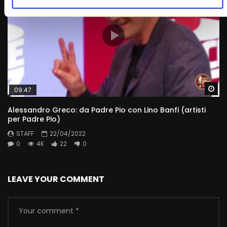
Wa
09:47
Alessandro Greco: da Padre Pio con Lino Banfi (artisti
per Padre Pio)
STAFF
22/04/2022
0
4K
22
0
LEAVE YOUR COMMENT