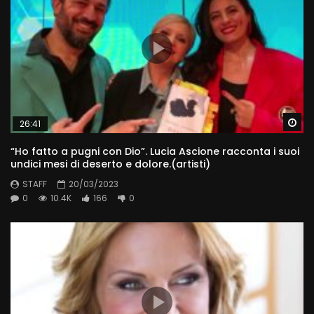
Wa
26:41
“Ho fatto a pugni con Dio”. Lucia Ascione racconta i suoi
undici mesi di deserto e dolore.(artisti)
STAFF
20/03/2023
0
10.4K
166
0