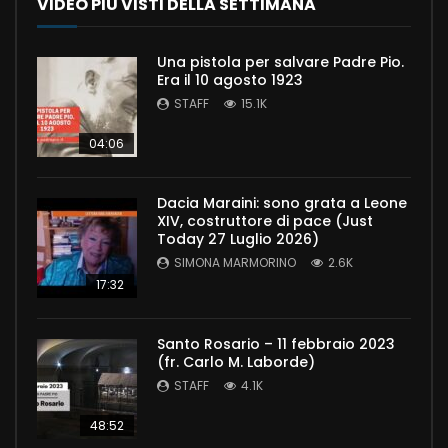
VIDEO PIÙ VISTI DELLA SETTIMANA
Una pistola per salvare Padre Pio.
Era il 10 agosto 1923
STAFF
15.1K
04:06
Dacia Maraini: sono grata a Leone
XIV, costruttore di pace (Just
Today 27 Luglio 2026)
SIMONA MARMORINO
2.6K
17:32
Santo Rosario – 11 febbraio 2023
(fr. Carlo M. Laborde)
STAFF
4.1K
48:52