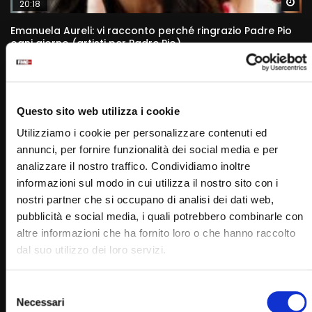
Wa
20:18
Emanuela Aureli: vi racconto perché ringrazio Padre Pio
ogni giorno (artisti per Padre Pio)
STAFF
25/04/2022
0
5.1K
143
0
Questo sito web utilizza i cookie
Utilizziamo i cookie per personalizzare contenuti ed
annunci, per fornire funzionalità dei social media e per
analizzare il nostro traffico. Condividiamo inoltre
informazioni sul modo in cui utilizza il nostro sito con i
nostri partner che si occupano di analisi dei dati web,
pubblicità e social media, i quali potrebbero combinarle con
altre informazioni che ha fornito loro o che hanno raccolto
dal suo utilizzo dei loro servizi.
Wa
18:34
Giusy Versace. La prima volta da Padre Pio con mia
Selezione
madre (artisti per Padre Pio)
Necessari
del