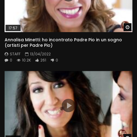
Wa
17:57
Annalisa Minetti: ho incontrato Padre Pio in un sogno
(artisti per Padre Pio)
STAFF
13/04/2022
0
10.2K
261
0