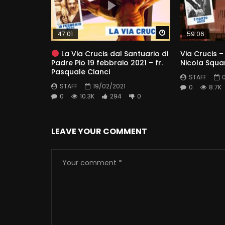
Watch Later
47:01
59:06
La Via Crucis dal Santuario di
Via Crucis –
Padre Pio 19 febbraio 2021 – fr.
Nicola Squa
Pasquale Cianci
STAFF
STAFF
19/02/2021
0
8.7K
0
10.3K
294
0
LEAVE YOUR COMMENT