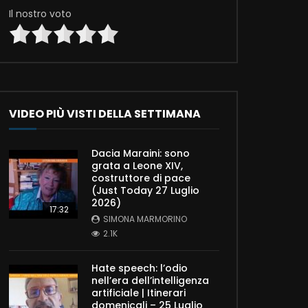
Il nostro voto
VIDEO PIÙ VISTI DELLA SETTIMANA
Dacia Maraini: sono
grata a Leone XIV,
costruttore di pace
(Just Today 27 Luglio
2026)
17:32
SIMONA MARMORINO
2.1K
Hate speech: l’odio
nell’era dell’intelligenza
artificiale | Itinerari
domenicali – 25 Luglio