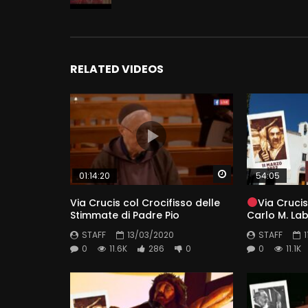
RELATED VIDEOS
Watch Later
01:14:20
54:05
Via Crucis col Crocifisso delle
Via Crucis
Stimmate di Padre Pio
Carlo M. La
STAFF
13/03/2020
STAFF
0
11.6K
286
0
0
11.1K