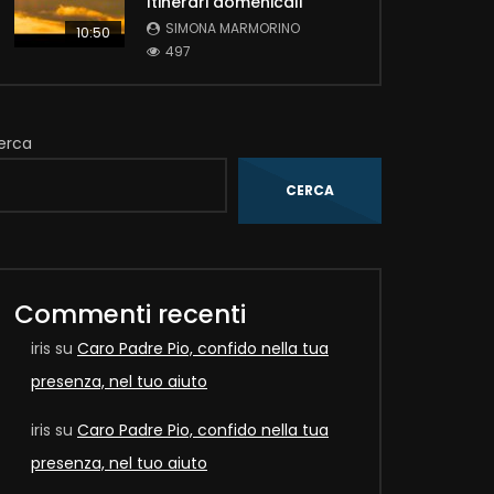
Itinerari domenicali
SIMONA MARMORINO
10:50
497
erca
CERCA
Later
Commenti recenti
iris
su
Caro Padre Pio, confido nella tua
presenza, nel tuo aiuto
iris
su
Caro Padre Pio, confido nella tua
presenza, nel tuo aiuto