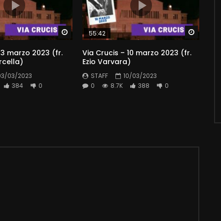
Watch Later
Watch 
55:42
 3 marzo 2023 (fr.
Via Crucis – 10 marzo 2023 (fr.
rcella)
Ezio Varvara)
03/03/2023
STAFF
10/03/2023
384
0
0
8.7K
388
0