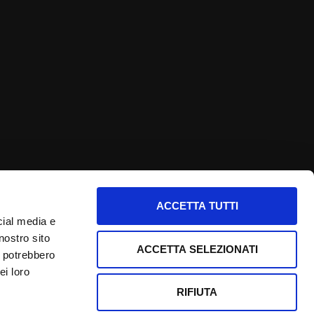
ACCETTA TUTTI
nfo utili
cial media e
nostro sito
nformativa privacy
ACCETTA SELEZIONATI
i potrebbero
ookie Policy
ei loro
redits
RIFIUTA