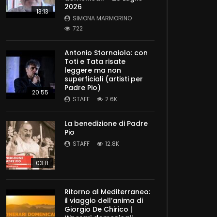
2026
13:13
SIMONA MARMORINO
722
Antonio Stornaiolo: con
Toti e Tata risate
leggere ma non
superficiali (artisti per
Padre Pio)
20:55
STAFF
2.6K
La benedizione di Padre
Pio
STAFF
12.8K
03:11
Ritorno al Mediterraneo:
il viaggio dell’anima di
Giorgio De Chirico |