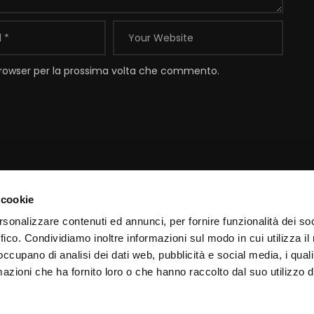
 browser per la prossima volta che commento.
 cookie
Contatti
I
rsonalizzare contenuti ed annunci, per fornire funzionalità dei so
ffico. Condividiamo inoltre informazioni sul modo in cui utilizza il 
Email:
info@padrepio.tv
I
 occupano di analisi dei dati web, pubblicità e social media, i qual
Tel:
+39.0882.413113
C
azioni che ha fornito loro o che hanno raccolto dal suo utilizzo d
Pagina
contatti
C
Chiamaci via web con
Skype