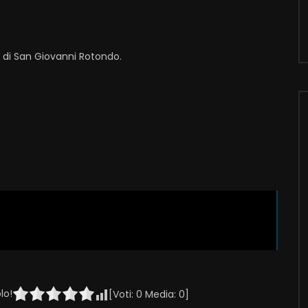
i di San Giovanni Rotondo.
lo!
[Voti:
0
Media:
0
]