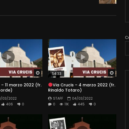
C
Watch Later
Watch 
54:33
 – 11 marzo 2022 (fr.
Via Crucis – 4 marzo 2022 (fr.
borde)
Rinaldo Totaro)
11/03/2022
STAFF
04/03/2022
406
0
0
11K
445
0