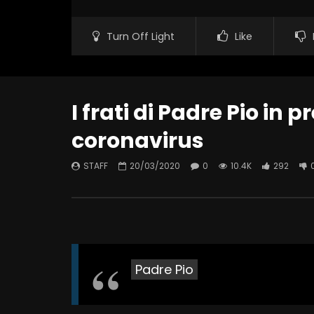
Turn Off Light
Like
I frati di Padre Pio in
coronavirus
STAFF
20/03/2020
0
10.4K
292
Padre Pio