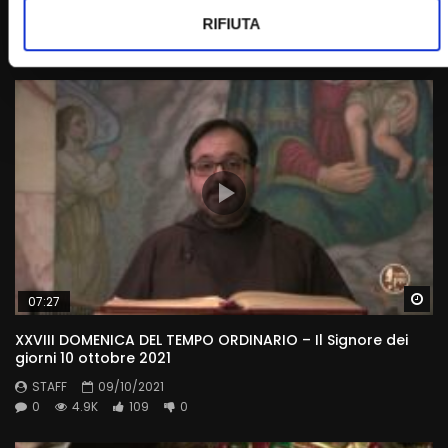
RIFIUTA
STAFF
01/04/2023
0
5.3K
16
0
Wa
07:27
XXVIII DOMENICA DEL TEMPO ORDINARIO – Il Signore dei
giorni 10 ottobre 2021
STAFF
09/10/2021
0
4.9K
109
0