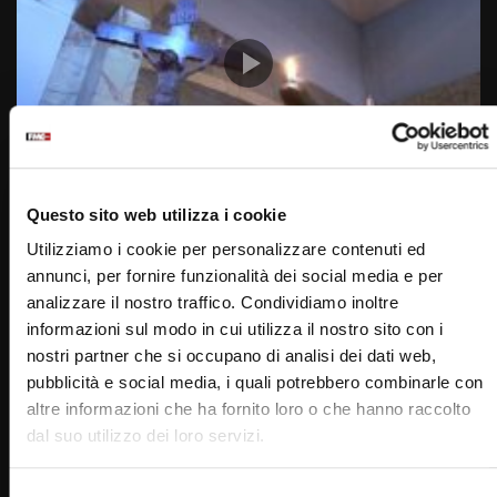
Wa
06:07
Questo sito web utilizza i cookie
Il Signore dei giorni 13 agosto 2023
Utilizziamo i cookie per personalizzare contenuti ed
STAFF
12/08/2023
annunci, per fornire funzionalità dei social media e per
0
10.6K
80
0
analizzare il nostro traffico. Condividiamo inoltre
informazioni sul modo in cui utilizza il nostro sito con i
nostri partner che si occupano di analisi dei dati web,
pubblicità e social media, i quali potrebbero combinarle con
altre informazioni che ha fornito loro o che hanno raccolto
dal suo utilizzo dei loro servizi.
Selezione