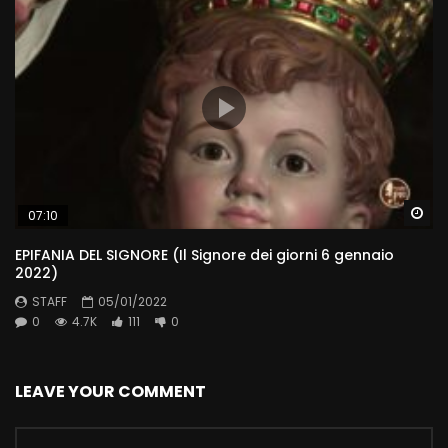
Wa
07:10
EPIFANIA DEL SIGNORE (Il Signore dei giorni 6 gennaio
2022)
STAFF
05/01/2022
0
4.7K
111
0
LEAVE YOUR COMMENT