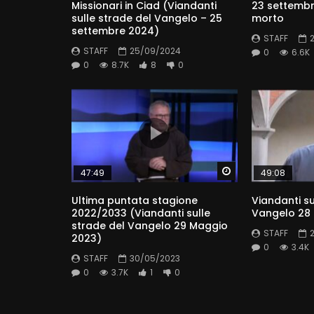
Missionari in Ciad (Viandanti
23 settembre
sulle strade del Vangelo – 25
morto
settembre 2024)
STAFF
STAFF
25/09/2024
0
6.6K
0
8.7K
8
0
Watch Later
47:49
49:08
Ultima puntata stagione
Viandanti su
2022/2033 (Viandanti sulle
Vangelo 28
strade del Vangelo 29 Maggio
STAFF
2023)
0
3.4K
STAFF
30/05/2023
0
3.7K
1
0