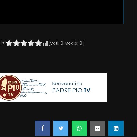
lo!
[Voti:
0
Media:
0
]