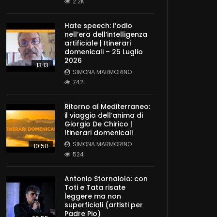
2.2K
Hate speech: l’odio
nell’era dell’intelligenza
artificiale | Itinerari
domenicali – 25 Luglio
2026
13:13
SIMONA MARMORINO
742
Ritorno al Mediterraneo:
il viaggio dell’anima di
Giorgio De Chirico |
Itinerari domenicali
SIMONA MARMORINO
10:50
524
Antonio Stornaiolo: con
Toti e Tata risate
leggere ma non
superficiali (artisti per
Padre Pio)