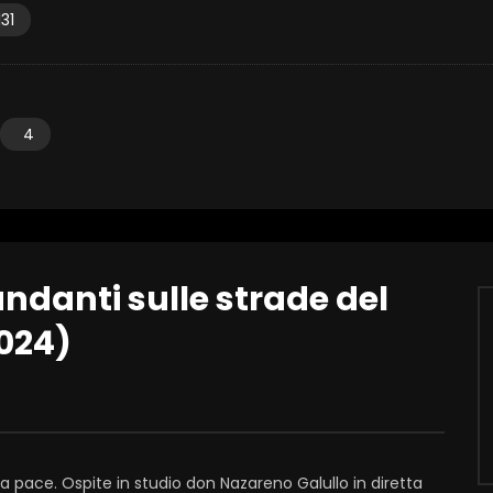
131
4
andanti sulle strade del
024)
la pace. Ospite in studio don Nazareno Galullo in diretta