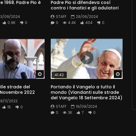
 1968. Padre Pio è
Padre Pio si difendeva così
contro i fanatici e gli adulatori
23/09/2024
STAFF
29/06/2024
0.9K
0
0
4.4K
404
0
Watch Later
Watch 
41:42
lle strade del
Portando il Vangelo a tutto il
 Novembre 2022
mondo (Viandanti sulle strade
del Vangelo 18 Settembre 2024)
28/11/2022
STAFF
19/09/2024
15
0
0
3K
7
0