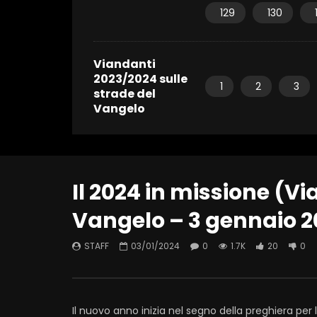
129
130
Viandanti
2023/2024 sulle
1
2
3
strade del
Vangelo
Il 2024 in missione (Vi
Vangelo – 3 gennaio 2
STAFF
03/01/2024
0
1.7K
20
0
Il nuovo anno inizia nel segno della preghiera per 