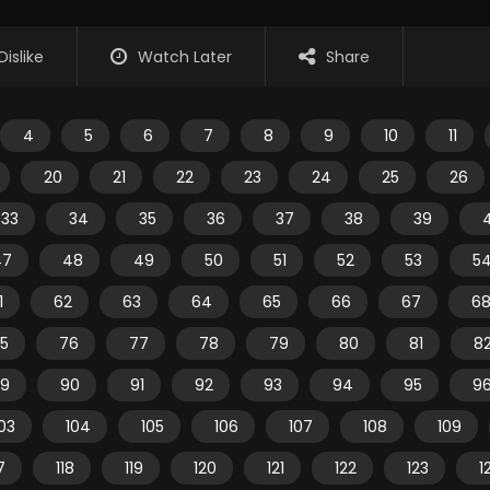
Dislike
Watch Later
Share
4
5
6
7
8
9
10
11
20
21
22
23
24
25
26
33
34
35
36
37
38
39
47
48
49
50
51
52
53
5
1
62
63
64
65
66
67
6
5
76
77
78
79
80
81
8
9
90
91
92
93
94
95
9
03
104
105
106
107
108
109
7
118
119
120
121
122
123
1