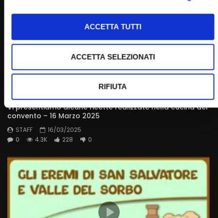
ACCETTA TUTTI
ACCETTA SELEZIONATI
RIFIUTA
Wa
24:05
Vi presentiamo alcune ricette realizzate nella cucina del
convento – 16 Marzo 2025
STAFF
16/03/2025
0
4.3K
228
0