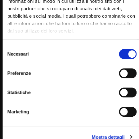
informazioni sul modo in cui utilizza il nostro sito con i
0
4.8K
2
0
nostri partner che si occupano di analisi dei dati web,
pubblicità e social media, i quali potrebbero combinarle con
altre informazioni che ha fornito loro o che hanno raccolto
dal suo utilizzo dei loro servizi.
Selezione
Necessari
del
consenso
Preferenze
Wa
24:40
Statistiche
Lunedì dell’Angelo – sapori e tradizioni presso la
masseria Calderoso (10 Aprile 2023)
STAFF
10/04/2023
Marketing
0
4.5K
30
0
Mostra dettagli