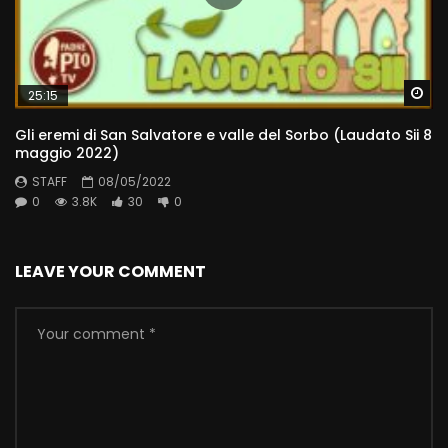
Wa
25:15
Gli eremi di San Salvatore e valle del Sorbo (Laudato Sii 8
maggio 2022)
STAFF
08/05/2022
0
3.8K
30
0
LEAVE YOUR COMMENT