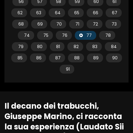
56
57
58
59
60
61
62
63
64
65
66
67
68
69
70
71
72
73
74
75
76
77
78
79
80
81
82
83
84
85
86
87
88
89
90
91
Il decano dei trabucchi,
Giuseppe Marino, ci racconta
la sua esperienza (Laudato Sii