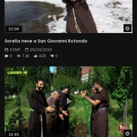
Wa
02:08
Sorella neve a San Giovanni Rotondo
STAFF
05/02/2023
0
7.3K
428
0
Wa
24:46