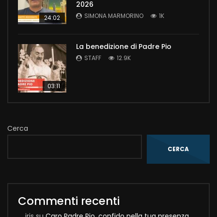
2026
SIMONA MARMORINO
1K
24:02
La benedizione di Padre Pio
STAFF
12.9K
03:11
Cerca
CERCA
Commenti recenti
iris
su
Caro Padre Pio, confido nella tua presenza,