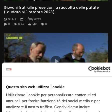
Giovani frati alle prese con la raccolta delle patate
(Laudato Sii 1 ottobre 2023)
STAFF
01/10/2023
0
6.4K
146
0
Questo sito web utilizza i cookie
Wa
25:27
Utilizziamo i cookie per personalizzare contenuti ed
La domenica delle palme – dall’albero ai frutti
annunci, per fornire funzionalità dei social media e per
(LAUDATOSII 2 aprile 2023)
analizzare il nostro traffico. Condividiamo inoltre
STAFF
02/04/2023