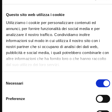
Questo sito web utilizza i cookie
Utilizziamo i cookie per personalizzare contenuti ed
annunci, per fornire funzionalità dei social media e per
analizzare il nostro traffico. Condividiamo inoltre
informazioni sul modo in cui utilizza il nostro sito con i
nostri partner che si occupano di analisi dei dati web,
Wa
25:09
pubblicità e social media, i quali potrebbero combinarle con
“Un cortometraggio di… S.PER.AN.ZE”
altre informazioni che ha fornito loro o che hanno raccolto
dal suo utilizzo dei loro servizi.
STAFF
12/04/2025
0
1.2K
0
0
Selezione
Necessari
del
consenso
Preferenze