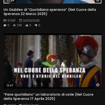
22:39
Un Giubileo di “Quotidiana speranza” (Nel Cuore della
Speranza 22 Marzo 2025)
STAFF
22/03/2025
0
1.5K
0
0
Wa
13:47
“Pane quotidiano” un laboratorio di ostie (Nel Cuore
della Speranza 17 Aprile 2025)