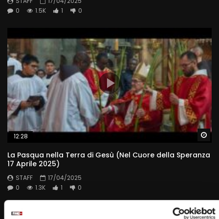
STAFF
17/04/2025
0
1.5K
1
0
Wa
12:28
La Pasqua nella Terra di Gesù (Nel Cuore della Speranza
17 Aprile 2025)
STAFF
17/04/2025
0
1.3K
1
0