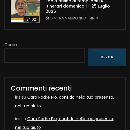
l’odio online ai tempi dell’IA
Itinerari domenicali – 25 Luglio
2026
SIMONA MARMORINO
1K
24:02
Cerca
CERCA
Commenti recenti
iris
su
Caro Padre Pio, confido nella tua presenza,
nel tuo aiuto
iris
su
Caro Padre Pio, confido nella tua presenza,
nel tuo aiuto