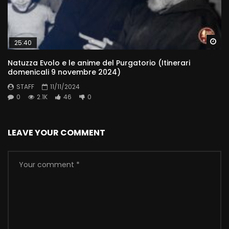
Wa
25:40
Natuzza Evolo e le anime del Purgatorio (Itinerari
domenicali 9 novembre 2024)
STAFF
11/11/2024
0
2.1K
46
0
LEAVE YOUR COMMENT