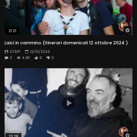
Wa
21:21
Laici in cammino (Itinerari domenicali 12 ottobre 2024 )
STAFF
13/10/2024
0
4.9K
9
0
Wa
23:28