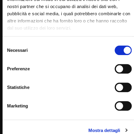
nostri partner che si occupano di analisi dei dati web,
pubblicità e social media, i quali potrebbero combinarle con
altre informazioni che ha fornito loro o che hanno raccolto
dal suo utilizzo dei loro servizi.
Selezione
Necessari
del
consenso
Preferenze
Wa
27:24
Statistiche
Famigliari di Dio, custodi del mondo. (Itinerari Domenicali
1 Gennaio 2024)
STAFF
01/01/2024
Marketing
0
2.3K
101
0
Mostra dettagli