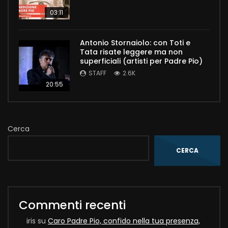
03:11
Antonio Stornaiolo: con Toti e
Tata risate leggere ma non
superficiali (artisti per Padre Pio)
STAFF
2.6K
20:55
Cerca
CERCA
Commenti recenti
iris
su
Caro Padre Pio, confido nella tua presenza,