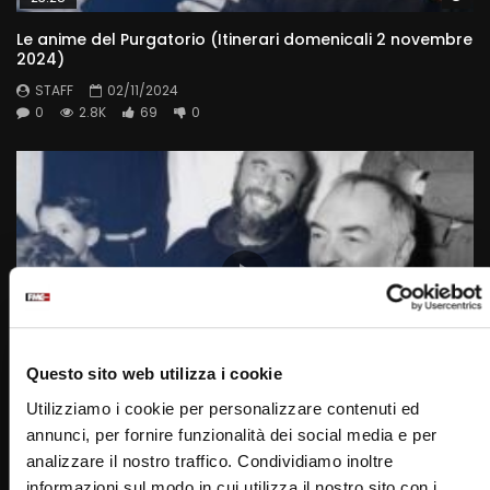
Le anime del Purgatorio (Itinerari domenicali 2 novembre
2024)
STAFF
02/11/2024
0
2.8K
69
0
Questo sito web utilizza i cookie
Wa
25:54
Utilizziamo i cookie per personalizzare contenuti ed
Itinerari domenicali 19 ottobre 2024 – Laici e Missione
annunci, per fornire funzionalità dei social media e per
analizzare il nostro traffico. Condividiamo inoltre
STAFF
20/10/2024
informazioni sul modo in cui utilizza il nostro sito con i
0
2.3K
19
0