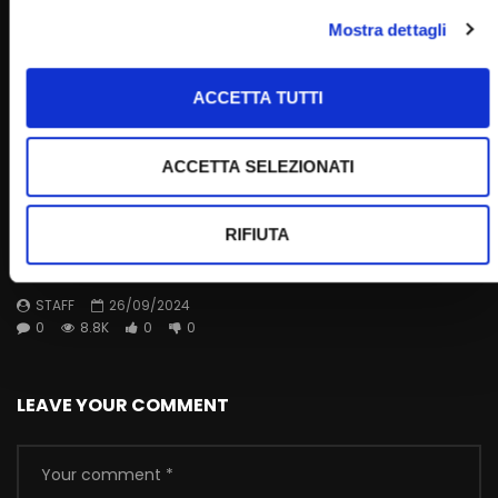
Mostra dettagli
ACCETTA TUTTI
ACCETTA SELEZIONATI
Wa
12:30
RIFIUTA
Festa dei lettori 2024
STAFF
26/09/2024
0
8.8K
0
0
LEAVE YOUR COMMENT