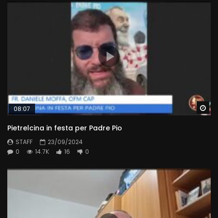
Wa
08:07
Pietrelcina in festa per Padre Pio
STAFF
23/09/2024
0
14.7K
16
0