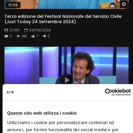
Wa
10:09
Terza edizione del Festival Nazionale del Servizio Civile
(Just Today 24 Settembre 2024)
STAFF
24/09/2024
0
14K
7
0
Wa
10:03
Questo sito web utilizza i cookie
Utilizziamo i cookie per personalizzare contenuti ed
Giornata Nazionale del Respiro e delle Malattie
Respiratorie (Just Today 24 Settembre 2024)
annunci, per fornire funzionalità dei social media e per