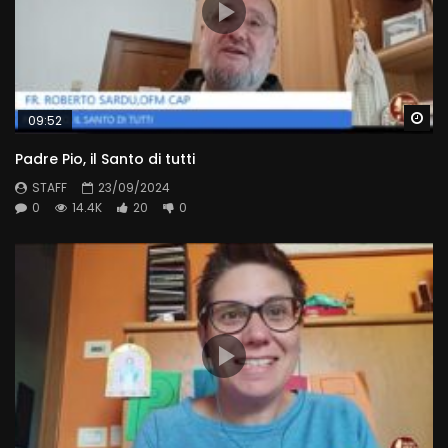
Wa
09:52
Padre Pio, il Santo di tutti
STAFF
23/09/2024
0
14.4K
20
0