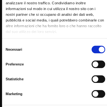
analizzare il nostro traffico. Condividiamo inoltre
STAFF
24/09/2024
0
13.6K
6
0
informazioni sul modo in cui utilizza il nostro sito con i
nostri partner che si occupano di analisi dei dati web,
pubblicità e social media, i quali potrebbero combinarle con
altre informazioni che ha fornito loro o che hanno raccolto
dal suo utilizzo dei loro servizi.
Selezione
Necessari
del
consenso
Preferenze
Wa
08:46
L’esperienza missionaria di don Ciro (Just Today 25
Statistiche
Settembre 2024)
STAFF
25/09/2024
Marketing
0
13.2K
2
0