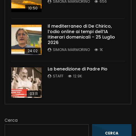
SIMONA MARMORINO
656
10:50
Il mediterraneo di De Chirico,
l’odio online ai tempi dell’IA
Itinerari domenicali – 25 Luglio
2026
SIMONA MARMORINO
1K
24:02
La benedizione di Padre Pio
STAFF
12.9K
03:11
Cerca
CERCA