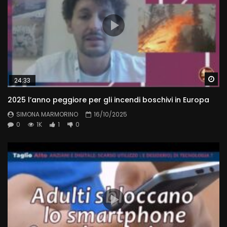
Wa
24:33
2025 l’anno peggiore per gli incendi boschivi in Europa
SIMONA MARMORINO
16/10/2025
0
1K
1
0