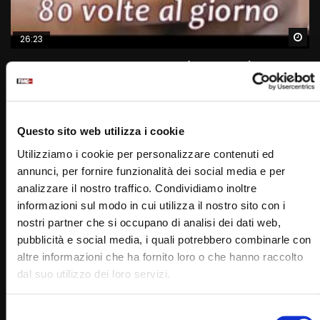
Wa
26:23
“Anziani e digitale: scarso utilizzo (e desiderio) di
tecnologia?”
SIMONA MARMORINO
02/10/2025
0
1K
0
0
Questo sito web utilizza i cookie
Utilizziamo i cookie per personalizzare contenuti ed
annunci, per fornire funzionalità dei social media e per
analizzare il nostro traffico. Condividiamo inoltre
informazioni sul modo in cui utilizza il nostro sito con i
nostri partner che si occupano di analisi dei dati web,
pubblicità e social media, i quali potrebbero combinarle con
altre informazioni che ha fornito loro o che hanno raccolto
dal suo utilizzo dei loro servizi.
Wa
15:20
Selezione