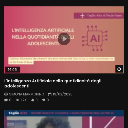
Wa
14:05
L’Intelligenza Artificiale nella quotidianità degli
adolescenti
SIMONA MARMORINO
19/02/2026
0
1.2K
0
0