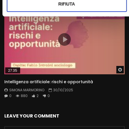
RIFIUTA
Wa
27:35
Intelligenza artificiale: rischi e opportunità
SIMONA MARMORINO
30/10/2025
0
880
2
0
LEAVE YOUR COMMENT