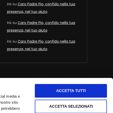
iris
su
Caro Padre Pio, confido nella tua
presenza, nel tuo aiuto
Iris
su
Caro Padre Pio, confido nella tua
presenza, nel tuo aiuto
Iris
su
Caro Padre Pio, confido nella tua
presenza, nel tuo aiuto
ACCETTA TUTTI
nfo utili
cial media e
nostro sito
nformativa privacy
ACCETTA SELEZIONATI
i potrebbero
ookie Policy