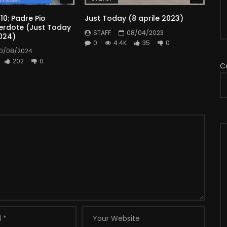
10: Padre Pio
Just Today (8 aprile 2023)
erdote (Just Today
STAFF
08/04/2023
024)
0
4.4K
35
0
10/08/2024
202
0
C