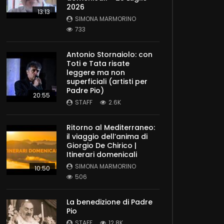
2026
13:13
SIMONA MARMORINO
733
Antonio Stornaiolo: con
Toti e Tata risate
leggere ma non
superficiali (artisti per
Padre Pio)
Later
20:55
STAFF
2.6K
Ritorno al Mediterraneo:
il viaggio dell’anima di
Giorgio De Chirico |
Itinerari domenicali
SIMONA MARMORINO
10:50
506
La benedizione di Padre
Pio
Later
STAFF
12.8K