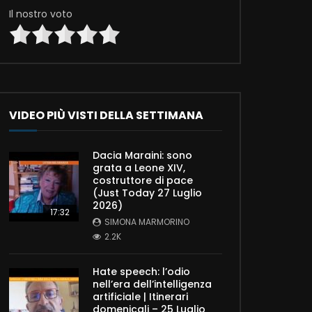
Il nostro voto
VIDEO PIÙ VISTI DELLA SETTIMANA
Dacia Maraini: sono
grata a Leone XIV,
costruttore di pace
(Just Today 27 Luglio
2026)
17:32
SIMONA MARMORINO
2.2K
Hate speech: l’odio
nell’era dell’intelligenza
artificiale | Itinerari
domenicali – 25 Luglio