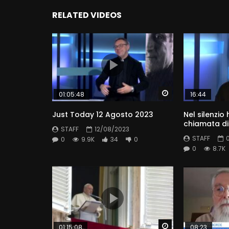
RELATED VIDEOS
Watch Later
01:05:48
16:44
Just Today 12 Agosto 2023
Nel silenzio 
chiamata di
STAFF
12/08/2023
STAFF
0
9.9K
34
0
0
8.7K
Watch Later
01:15:08
08:23