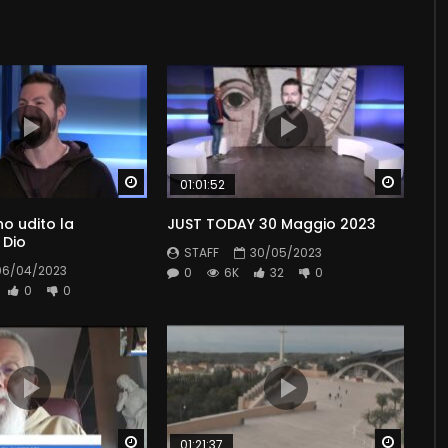
Watch Later
Watch 
01:01:52
ho udito la
JUST TODAY 30 Maggio 2023
 Dio
STAFF
30/05/2023
06/04/2023
0
6K
32
0
0
0
Watch Later
Watch 
01:21:37