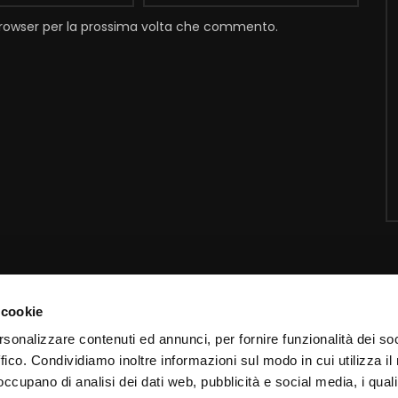
 browser per la prossima volta che commento.
 cookie
Contatti
I
rsonalizzare contenuti ed annunci, per fornire funzionalità dei so
ffico. Condividiamo inoltre informazioni sul modo in cui utilizza il 
Email:
info@padrepio.tv
I
 occupano di analisi dei dati web, pubblicità e social media, i qual
Tel:
+39.0882.413113
C