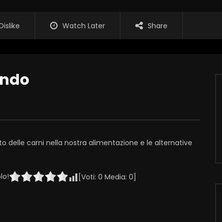
Dislike
Watch Later
Share
ando
to delle carni nella nostra alimentazione e le alternative
lo!
[Voti:
0
Media:
0
]