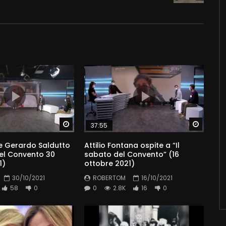
Watch Later
Watch 
37:55
e Gerardo Saldutto
Attilio Fontana ospite a “Il
del Convento 30
sabato del Convento” (16
1)
ottobre 2021)
30/10/2021
ROBERTOM
16/10/2021
58
0
0
2.8K
16
0