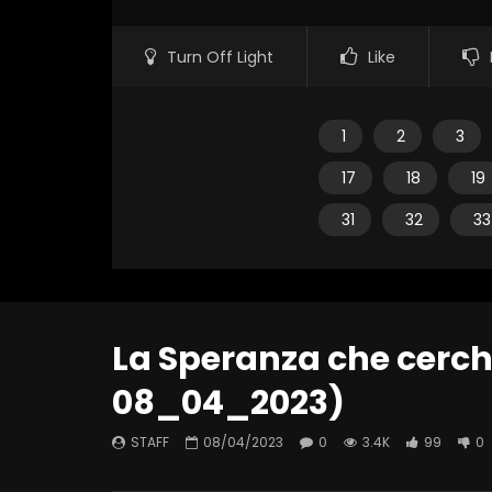
Turn Off Light
Like
1
2
3
17
18
19
31
32
33
La Speranza che cerch
08_04_2023)
STAFF
08/04/2023
0
3.4K
99
0