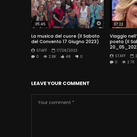
Watch Later
35:45
37:22
La musica del cuore (Il Sabato
Viaggio nel
del Convento 17 Giugno 2023)
poeta (Il S
20_05_202
STAFF
17/06/2023
STAFF
0
2.8K
48
0
0
2.7K
LEAVE YOUR COMMENT