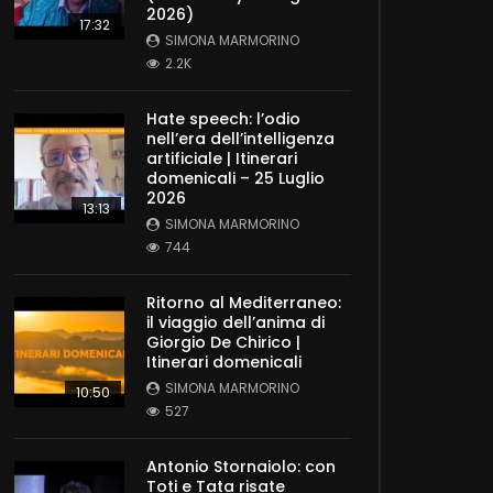
2026)
17:32
SIMONA MARMORINO
2.2K
Hate speech: l’odio
nell’era dell’intelligenza
artificiale | Itinerari
domenicali – 25 Luglio
2026
13:13
SIMONA MARMORINO
744
Ritorno al Mediterraneo:
il viaggio dell’anima di
Giorgio De Chirico |
Itinerari domenicali
SIMONA MARMORINO
10:50
527
Antonio Stornaiolo: con
Toti e Tata risate