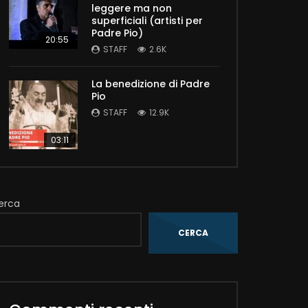
leggere ma non
superficiali (artisti per
Padre Pio)
20:55
STAFF
2.6K
La benedizione di Padre
Pio
STAFF
12.9K
03:11
erca
CERCA