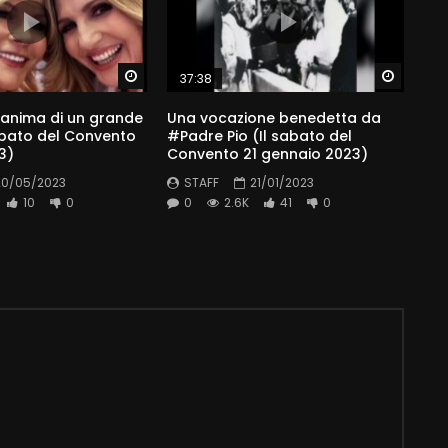
Watch Later
Watch 
37:38
l’anima di un grande
Una vocazione benedetta da
abato del Convento
#Padre Pio (Il sabato del
3)
Convento 21 gennaio 2023)
20/05/2023
STAFF
21/01/2023
10
0
0
2.6K
41
0