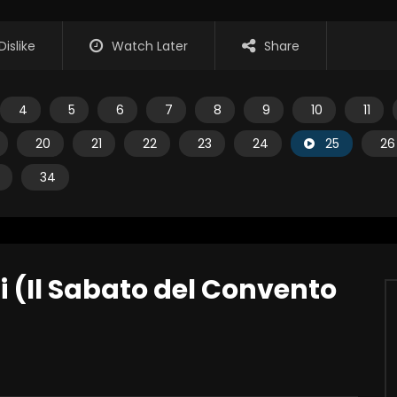
Dislike
Watch Later
Share
4
5
6
7
8
9
10
11
20
21
22
23
24
25
26
34
i (Il Sabato del Convento