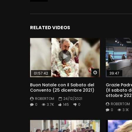
RELATED VIDEOS
Watch Later
01:57:42
39:47
Buon Natale con il Sabato del
Grazie Padr
Convento (25 dicembre 2021)
(Il sabato 
ottobre 202
ROBERTOM
24/12/2021
ROBERTOM
0
3.7K
145
0
0
3.1K