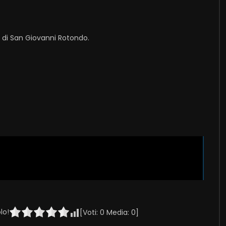
i di San Giovanni Rotondo.
lo!
[Voti:
0
Media:
0
]