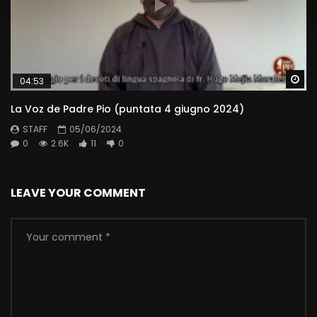
Wa
04:53
La Voz de Padre Pio (puntata 4 giugno 2024)
STAFF
05/06/2024
0
2.6K
11
0
LEAVE YOUR COMMENT