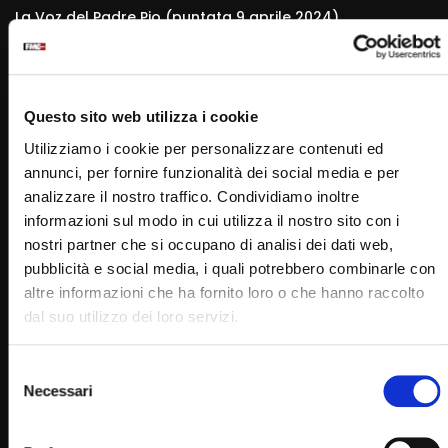
La Voz del Padre Pio (puntata 9 aprile 2024)
STAFF
09/04/2024
0
3.4K
8
0
Questo sito web utilizza i cookie
Utilizziamo i cookie per personalizzare contenuti ed
annunci, per fornire funzionalità dei social media e per
analizzare il nostro traffico. Condividiamo inoltre
informazioni sul modo in cui utilizza il nostro sito con i
nostri partner che si occupano di analisi dei dati web,
pubblicità e social media, i quali potrebbero combinarle con
altre informazioni che ha fornito loro o che hanno raccolto
dal suo utilizzo dei loro servizi.
Wa
04:11
La Voz de Padre Pio (20 febbraio 2024)
Selezione
STAFF
20/02/2024
Necessari
del
0
3K
11
0
consenso