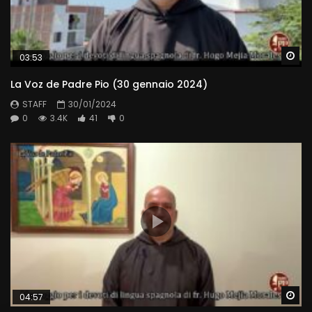
Wa
03:53
La Voz de Padre Pio (30 gennaio 2024)
STAFF
30/01/2024
0
3.4K
41
0
Wa
04:57