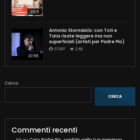
03:11
Antonio Stornaiolo: con Toti e
Tata risate leggere ma non
superficiali (artisti per Padre Pio)
STAFF
2.6K
20:55
Cerca
CERCA
Commenti recenti
iris
su
Caro Padre Pio, confido nella tua presenza,