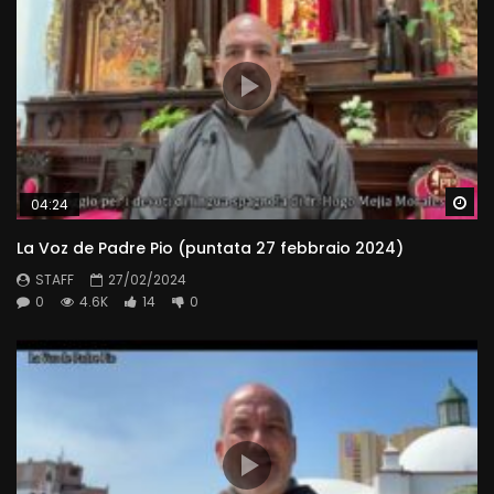
Wa
04:24
La Voz de Padre Pio (puntata 27 febbraio 2024)
STAFF
27/02/2024
0
4.6K
14
0