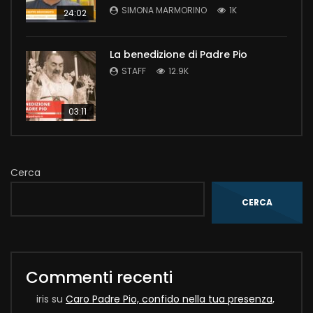
SIMONA MARMORINO
1K
24:02
La benedizione di Padre Pio
STAFF
12.9K
03:11
Cerca
CERCA
Commenti recenti
iris
su
Caro Padre Pio, confido nella tua presenza,