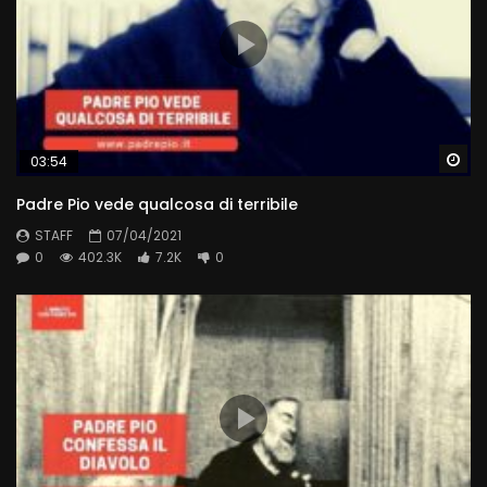
Wa
03:54
Padre Pio vede qualcosa di terribile
STAFF
07/04/2021
0
402.3K
7.2K
0