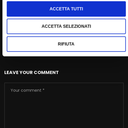
ACCETTA TUTTI
ACCETTA SELEZIONATI
Wa
02:53
“Padre Pio come faceva a sapere?”
RIFIUTA
STAFF
06/04/2021
0
120K
2.9K
0
LEAVE YOUR COMMENT