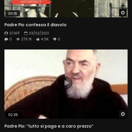
Wa
03:16
Padre Pio confessa il diavolo
STAFF
03/02/2021
0
276.1K
4.5K
0
Wa
02:35
Padre Pio: “tutto si paga e a caro prezzo”