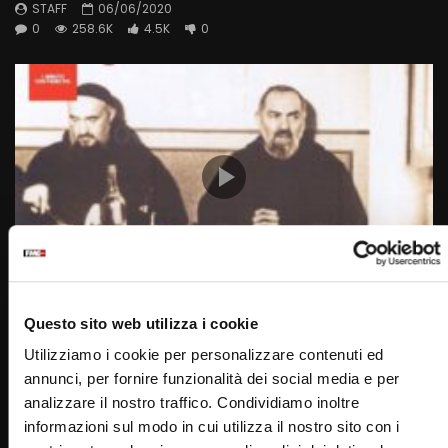
STAFF
06/06/2020
0
258.6K
4.5K
0
Wa
04:03
La domanda di Padre Pio: “chi va direttamente
Questo sito web utilizza i cookie
all’inferno?”
Utilizziamo i cookie per personalizzare contenuti ed
STAFF
29/04/2022
annunci, per fornire funzionalità dei social media e per
0
147.5K
3.8K
0
analizzare il nostro traffico. Condividiamo inoltre
informazioni sul modo in cui utilizza il nostro sito con i