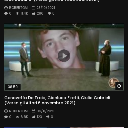
ROBERTOM
23/10/2021
0
11.4K
296
0
Wa
38:59
Genoveffa De Troia, Gianluca Firetti, Giulia Gabrieli
(Verso gli Altari 6 novembre 2021)
ROBERTOM
06/11/2021
0
6.8K
123
0