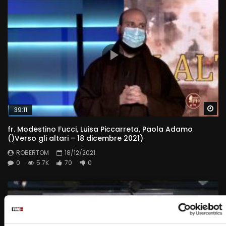
Wa
39:11
fr. Modestino Fucci, Luisa Piccarreta, Paola Adamo
()Verso gli altari – 18 dicembre 2021)
ROBERTOM
18/12/2021
0
5.7K
70
0