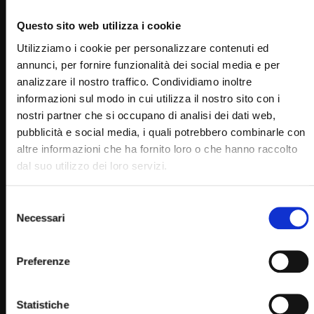
Questo sito web utilizza i cookie
Utilizziamo i cookie per personalizzare contenuti ed
annunci, per fornire funzionalità dei social media e per
analizzare il nostro traffico. Condividiamo inoltre
Wa
38:30
informazioni sul modo in cui utilizza il nostro sito con i
nostri partner che si occupano di analisi dei dati web,
Vigilia di Ognissanti (Verso gli Altari 30 ottobre 2021)
pubblicità e social media, i quali potrebbero combinarle con
ROBERTOM
30/10/2021
altre informazioni che ha fornito loro o che hanno raccolto
0
5.5K
77
0
dal suo utilizzo dei loro servizi.
Selezione
Necessari
del
consenso
Preferenze
Statistiche