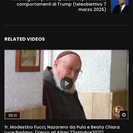
comportamenti di Trump (teleobiettivo 7
marzo 2025)
RELATED VIDEOS
Wa
38:31
fr. Modestino Fucci, Nazareno da Pula e Beata Chiara
Luce Badano: (Verso gli Altari 23ottobre2021)