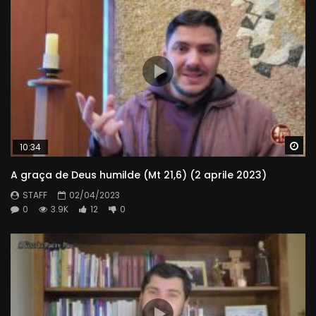
Wa
10:34
A graça de Deus humilde (Mt 21,6) (2 aprile 2023)
STAFF
02/04/2023
0
3.9K
12
0