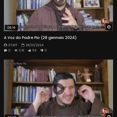
Wa
06:14
A Voz do Padre Pio (28 gennaio 2024)
STAFF
28/01/2024
0
3.1K
54
0
Wa