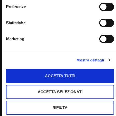
Preferenze
Statistiche
Marketing
Mostra dettagli
Wa
06:38
A Voz do Padre Pio (puntata 28 aprile 2024)
ACCETTA TUTTI
STAFF
28/04/2024
0
3K
10
0
ACCETTA SELEZIONATI
RIFIUTA