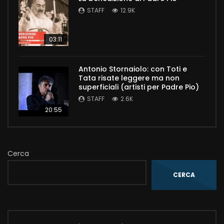
STAFF
12.9K
03:11
Antonio Stornaiolo: con Toti e
Tata risate leggere ma non
superficiali (artisti per Padre Pio)
STAFF
2.6K
20:55
Cerca
CERCA