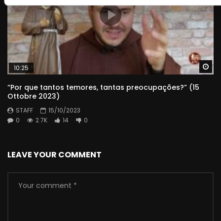
Wa
10:25
“Por que tantos temores, tantas preocupações?” (15
Ottobre 2023)
STAFF
15/10/2023
0
2.7K
14
0
LEAVE YOUR COMMENT