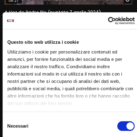
06:27
A Voz do Padre Pio (puntata 7 aprile 2024)
STAFF
07/04/2024
0
3K
11
0
Questo sito web utilizza i cookie
Utilizziamo i cookie per personalizzare contenuti ed
annunci, per fornire funzionalità dei social media e per
analizzare il nostro traffico. Condividiamo inoltre
informazioni sul modo in cui utilizza il nostro sito con i
nostri partner che si occupano di analisi dei dati web,
pubblicità e social media, i quali potrebbero combinarle con
altre informazioni che ha fornito loro o che hanno raccolto
dal suo utilizzo dei loro servizi.
Wa
06:32
A Voz do Padre Pio (puntata 21 aprile 2024)
Selezione
Necessari
STAFF
21/04/2024
del
0
3K
16
0
consenso