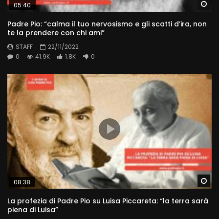
Wa
05:40
Padre Pio: “calma il tuo nervosismo e gli scatti d’ira, non
te la prendere con chi ami”
STAFF
22/11/2022
0
41.9K
1.8K
0
Wa
08:38
La profezia di Padre Pio su Luisa Piccareta: “la terra sarà
piena di Luisa”