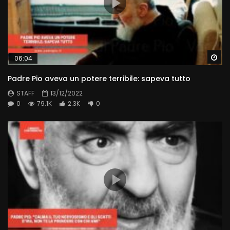
Wa
06:04
Padre Pio aveva un potere terribile: sapeva tutto
STAFF
13/12/2022
0
79.1K
2.3K
0