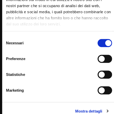
nostri partner che si occupano di analisi dei dati web,
pubblicità e social media, i quali potrebbero combinarle con
altre informazioni che ha fornito loro o che hanno raccolto
dal suo utilizzo dei loro servizi.
Selezione
Necessari
del
consenso
Wa
05:52
Preferenze
Padre Pio: “Calmati e stai tranquillo. Tu sei ben accetto a
Gesù”
STAFF
28/07/2023
Statistiche
0
32.3K
1.3K
0
Marketing
Mostra dettagli