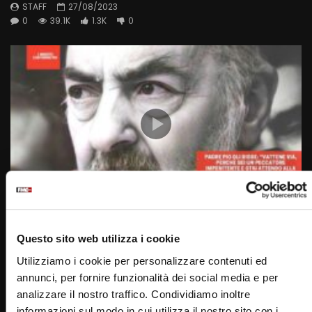
STAFF
27/08/2023
0
39.1K
1.3K
0
Wa
06:11
Padre Pio gli disse: “Vattene via, sei un peccatore
impenitente. Stai attento alla Giustizia di Dio”
Questo sito web utilizza i cookie
STAFF
23/01/2023
Utilizziamo i cookie per personalizzare contenuti ed
0
38.3K
1.1K
0
annunci, per fornire funzionalità dei social media e per
analizzare il nostro traffico. Condividiamo inoltre
informazioni sul modo in cui utilizza il nostro sito con i