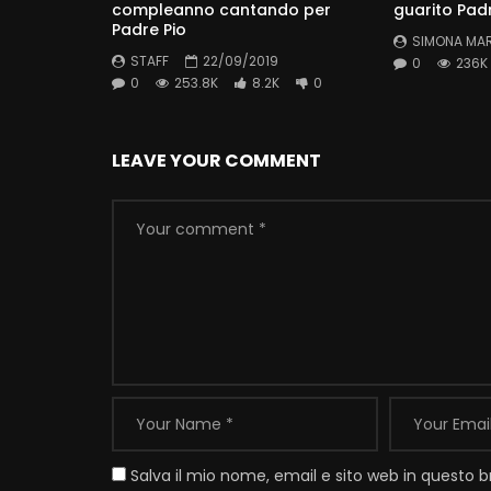
compleanno cantando per
guarito Pad
Padre Pio
SIMONA MA
STAFF
22/09/2019
0
236K
0
253.8K
8.2K
0
LEAVE YOUR COMMENT
Salva il mio nome, email e sito web in questo