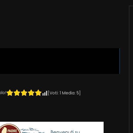
olo!
[Voti:
1
Media:
5
]