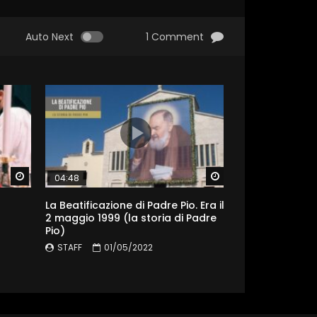
Auto Next
1 Comment
Watch Later
Watch Later
04:48
04:21
La Beatificazione di Padre Pio. Era il
Emanuele Brunat
2 maggio 1999 (la storia di Padre
di Padre Pio da
Pio)
STAFF
09/
STAFF
01/05/2022
0
2.8K
0
8.2K
277
0