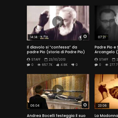
Watch Later
14:14
07:21
Il diavolo si “confessa” da
Padre Pio e 
padre Pio (storia di Padre Pio)
Arcangelo (s
STAFF
23/10/2013
STAFF
0
657.7K
4.8K
0
0
277.7
Watch Later
06:04
23:06
Andrea Bocelli festeggia il suo
La Madonna 