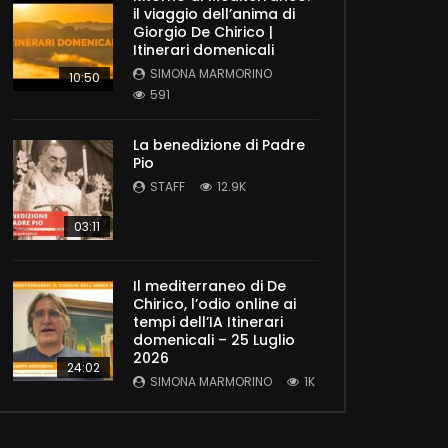
il viaggio dell’anima di
Giorgio De Chirico |
Itinerari domenicali
SIMONA MARMORINO
10:50
591
La benedizione di Padre
Pio
STAFF
12.9K
03:11
Il mediterraneo di De
Chirico, l’odio online ai
tempi dell’IA Itinerari
domenicali – 25 Luglio
2026
24:02
SIMONA MARMORINO
1K