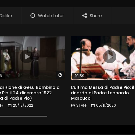
Dislike
Watch Later
Share
er
Watch Later
06
19:59
arizione di Gesù Bambino a
L’ultima Messa di Padre Pio: il
 Pio il 24 dicembre 1922
ricordo di Padre Leonardo
ia di Padre Pio)
Marcucci
FF
25/12/2022
STAFF
05/11/2020
7.2K
269
0
0
29.3K
633
0