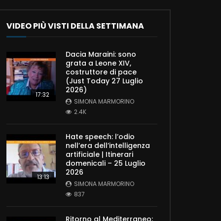
VIDEO PIÙ VISTI DELLA SETTIMANA
Dacia Maraini: sono
grata a Leone XIV,
costruttore di pace
(Just Today 27 Luglio
2026)
17:32
SIMONA MARMORINO
2.4K
Hate speech: l’odio
nell’era dell’intelligenza
artificiale | Itinerari
domenicali – 25 Luglio
2026
13:13
SIMONA MARMORINO
837
Ritorno al Mediterraneo: