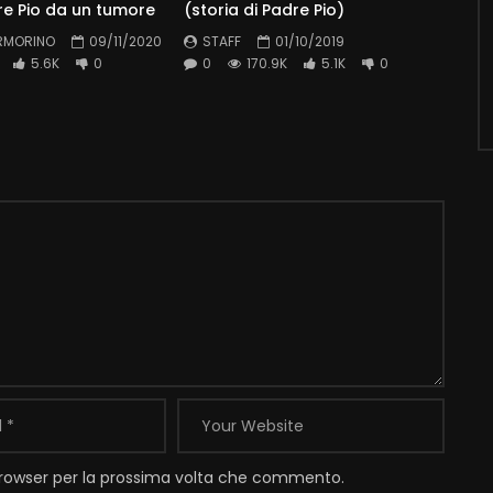
re Pio da un tumore
(storia di Padre Pio)
RMORINO
09/11/2020
STAFF
01/10/2019
5.6K
0
0
170.9K
5.1K
0
 browser per la prossima volta che commento.