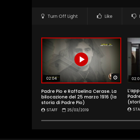
Turn Off Light
Like
Watch Lat
02:04
02:
L’app
Padre Pio e Raffaelina Cerase. La
Padre
bilocazione del 25 marzo 1916 (la
(stor
storia di Padre Pio)
STA
STAFF
25/03/2019
0
1
8.9K
83
0