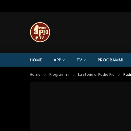
HOME
APP
TV
PROGRAMMI
Home
Programmi
La storia di Padre Pio
Padr