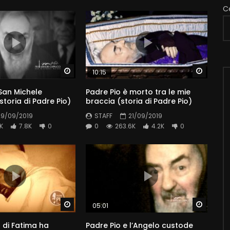
C
Watch Later
Watch 
10:15
San Michele
Padre Pio è morto tra le mie
toria di Padre Pio)
braccia (storia di Padre Pio)
29/09/2019
STAFF
21/09/2019
K
7.8K
0
0
263.6K
4.2K
0
Watch Later
Watch 
05:01
di Fatima ha
Padre Pio e l’Angelo custode