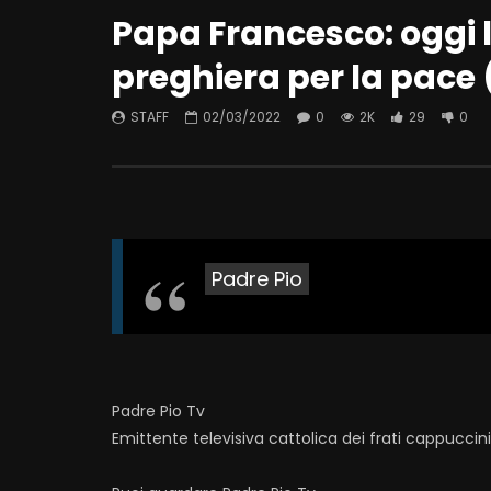
Papa Francesco: oggi l
preghiera per la pace 
STAFF
02/03/2022
0
2K
29
0
Padre Pio
Padre Pio Tv
Emittente televisiva cattolica dei frati cappuccin