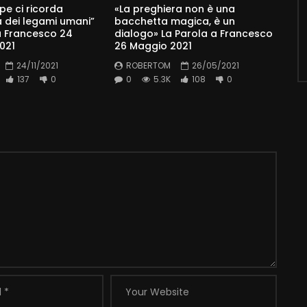
pe ci ricorda
«La preghiera non è una
a dei legami umani”
bacchetta magica, è un
a Francesco 24
dialogo» La Parola a Francesco
021
26 Maggio 2021
24/11/2021
ROBERTOM
26/05/2021
137
0
0
5.3K
108
0