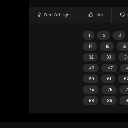
Turn Off Light
Like
1
2
3
17
18
19
32
33
3
46
47
60
61
6
74
75
7
88
89
9