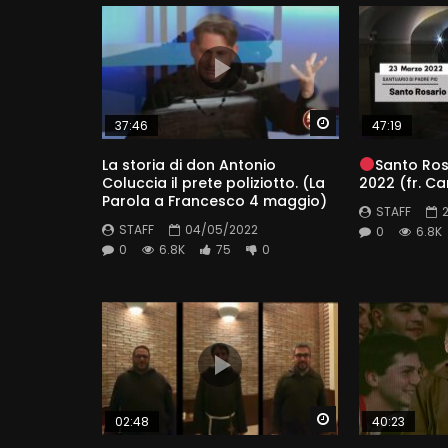
Watch Later
37:46
47:19
La storia di don Antonio
Santo Ros
Coluccia il prete poliziotto. (La
2022 (fr. Ca
Parola a Francesco 4 maggio)
STAFF
STAFF
04/05/2022
0
6.8K
0
6.8K
75
0
Watch Later
02:48
40:23