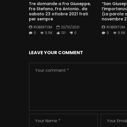
Tre domande a Fra Giuseppe,
“San Giusep
Fra Stefano, Fra Antonio.. da
l’importanz
sabato 23 ottobre 2021 frati
(La parola 
per sempre
novembre 2
ROBERTOM
20/10/2021
ROBERTOM
0
5.5K
131
0
0
5.5K
LEAVE YOUR COMMENT