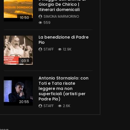
Giorgio De Chirico |
Itinerari domenicali
SIMONA MARMORINO
10:50
559
La benedizione di Padre
Pio
STAFF
12.9K
03:11
Antonio Stornaiolo: con
Toti e Tata risate
leggere ma non
superficiali (artisti per
Padre Pio)
20:55
STAFF
2.6K