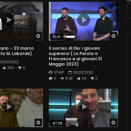
C
Watch Later
Watch 
51:41
ario – 23 marzo
Il sorriso di Dio: i giovani
rlo M. Laborde)
supereroi ( La Parola a
Francesco e ai giovani 31
23/03/2022
Maggio 2023)
253
0
STAFF
31/05/2023
0
6.3K
24
0
Watch Later
Watch 
47:05