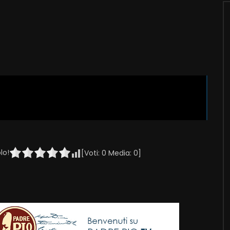
lo!
[Voti:
0
Media:
0
]