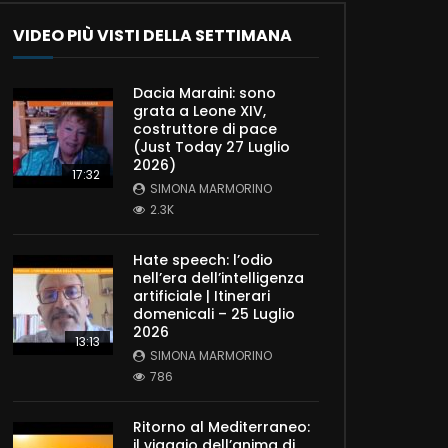
VIDEO PIÙ VISTI DELLA SETTIMANA
Dacia Maraini: sono
grata a Leone XIV,
costruttore di pace
(Just Today 27 Luglio
2026)
17:32
SIMONA MARMORINO
2.3K
Hate speech: l’odio
nell’era dell’intelligenza
artificiale | Itinerari
domenicali – 25 Luglio
2026
13:13
SIMONA MARMORINO
786
Ritorno al Mediterraneo:
il viaggio dell’anima di