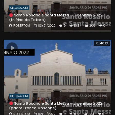
CELEBRAZIONI
Santo Rosario e Santa Messa – 3 gennaio 2022
(fr. Rinaldo Totaro)
ROBERTOM
03/01/2022
0
10.3K
309
0
01:46:13
CELEBRAZIONI
Santo Rosario e Santa Messa – 2 gennaio 2022
(padre Franco Moscone)
ROBERTOM
02/01/2022
0
11.6K
334
0