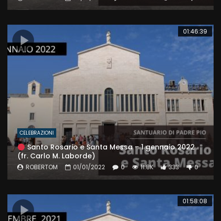
01:46:39
CELEBRAZIONI
Santo Rosario e Santa Messa – 1 gennaio 2022
(fr. Carlo M. Laborde)
ROBERTOM
01/01/2022
0
11.8K
333
0
01:58:08