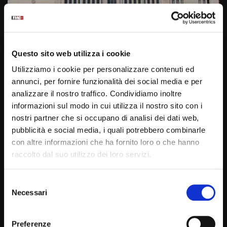
CELEBRAZIONI
Santo Rosario e Santa Messa – 30 Dicembre 2021
Questo sito web utilizza i cookie
(fr. Aldo Broccato)
ROBERTOM
30/12/2021
0
9.6K
246
0
Utilizziamo i cookie per personalizzare contenuti ed
annunci, per fornire funzionalità dei social media e per
analizzare il nostro traffico. Condividiamo inoltre
10:28
informazioni sul modo in cui utilizza il nostro sito con i
nostri partner che si occupano di analisi dei dati web,
pubblicità e social media, i quali potrebbero combinarle
con altre informazioni che ha fornito loro o che hanno
raccolto dal suo utilizzo dei loro servizi.
Selezione
Necessari
del
CELEBRAZIONI
consenso
Santo Rosario e Santa Messa – 29 Dicembre 2021
Preferenze