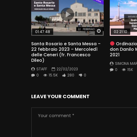
Watch Later
01:47:48
02:21:10
Santa Rosario e Santa Messa –
Ordinazio
22 febbraio 2023 – Mercoledì
don Danilo M
delle Ceneri (fr. Francesco
2021
Dileo)
SIMONA MA
STAFF
22/02/2023
0
15K
0
15.5K
280
0
LEAVE YOUR COMMENT