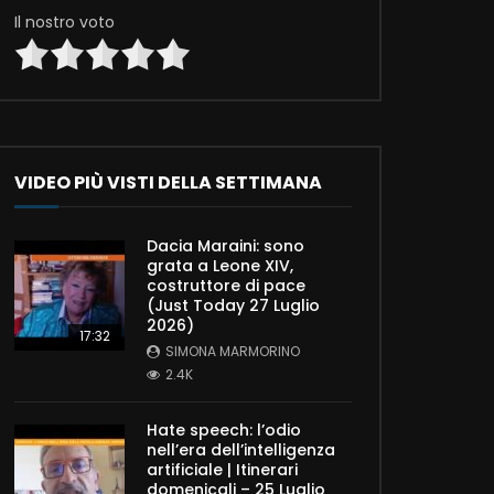
Il nostro voto
VIDEO PIÙ VISTI DELLA SETTIMANA
Dacia Maraini: sono
grata a Leone XIV,
costruttore di pace
(Just Today 27 Luglio
2026)
17:32
SIMONA MARMORINO
2.4K
Hate speech: l’odio
nell’era dell’intelligenza
artificiale | Itinerari
domenicali – 25 Luglio