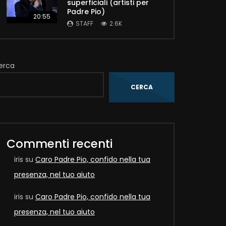
superficiali (artisti per
Padre Pio)
20:55
STAFF
2.6K
erca
CERCA
Later
Commenti recenti
iris
su
Caro Padre Pio, confido nella tua
presenza, nel tuo aiuto
iris
su
Caro Padre Pio, confido nella tua
presenza, nel tuo aiuto