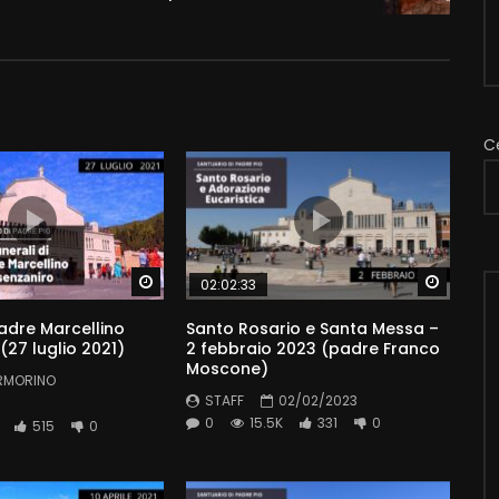
C
Watch Later
Watch 
02:02:33
Padre Marcellino
Santo Rosario e Santa Messa –
(27 luglio 2021)
2 febbraio 2023 (padre Franco
Moscone)
RMORINO
STAFF
02/02/2023
0
15.5K
331
0
515
0