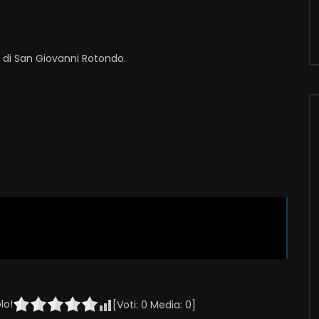
i di San Giovanni Rotondo.
lo!
[Voti:
0
Media:
0
]