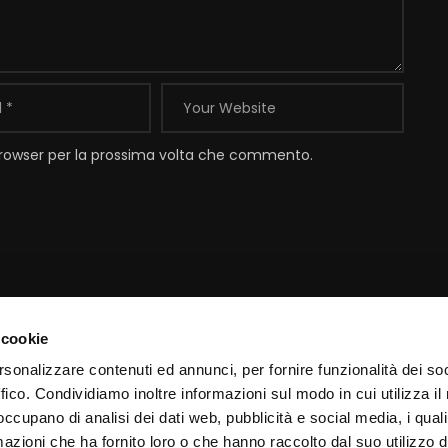
 browser per la prossima volta che commento.
 cookie
Contatti
I
rsonalizzare contenuti ed annunci, per fornire funzionalità dei so
ffico. Condividiamo inoltre informazioni sul modo in cui utilizza il 
Email:
info@padrepio.tv
I
 occupano di analisi dei dati web, pubblicità e social media, i qual
Tel:
+39.0882.413113
C
azioni che ha fornito loro o che hanno raccolto dal suo utilizzo d