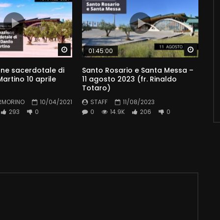
Watch Later
Watch 
01:45:00
ne sacerdotale di
Santo Rosario e Santa Messa –
artino 10 aprile
11 agosto 2023 (fr. Rinaldo
Totaro)
RMORINO
10/04/2021
STAFF
11/08/2023
293
0
0
14.9K
206
0