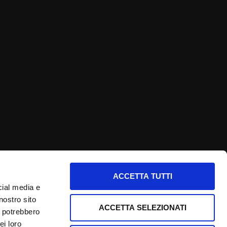
ACCETTA TUTTI
nfo utili
cial media e
nostro sito
nformativa privacy
ACCETTA SELEZIONATI
i potrebbero
ookie Policy
ei loro