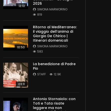
2026
13:13
SIMONA MARMORINO
819
Ritorno al Mediterraneo:
il viaggio dell’anima di
Giorgio De Chirico |
Itinerari domenicali
SIMONA MARMORINO
10:50
583
La benedizione di Padre
Pio
STAFF
12.9K
03:11
Antonio Stornaiolo: con
Toti e Tata risate
leggere ma non