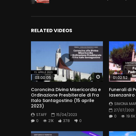
RELATED VIDEOS
Watch Later
03:00:05
01:02:52
Coroncina Divina Misericordia e
Funerali di 
Ordinazione Presbiterale di Fra
Iasenzaniro 
Italo Santagostino (15 aprile
SIMONA MA
2023)
27/07/2021
STAFF
15/04/2023
0
19.6K
0
21K
378
0