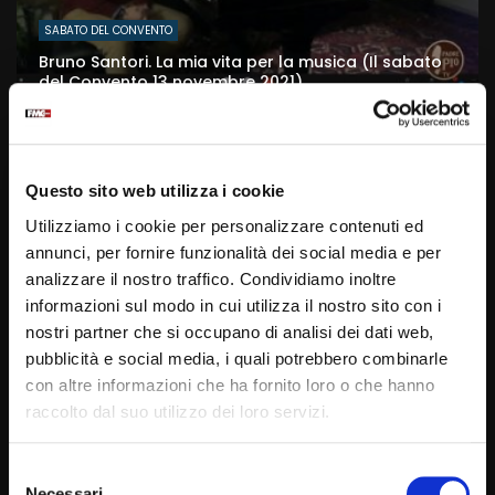
SABATO DEL CONVENTO
Bruno Santori. La mia vita per la musica (Il sabato
del Convento 13 novembre 2021)
ROBERTOM
13/11/2021
0
1.9K
22
0
39:47
Questo sito web utilizza i cookie
Utilizziamo i cookie per personalizzare contenuti ed
annunci, per fornire funzionalità dei social media e per
analizzare il nostro traffico. Condividiamo inoltre
informazioni sul modo in cui utilizza il nostro sito con i
nostri partner che si occupano di analisi dei dati web,
pubblicità e social media, i quali potrebbero combinarle
con altre informazioni che ha fornito loro o che hanno
raccolto dal suo utilizzo dei loro servizi.
SABATO DEL CONVENTO
Grazie Padre Gerardo Saldutto (Il sabato del
Convento 30 ottobre 2021)
Selezione
ROBERTOM
30/10/2021
0
3.1K
58
0
Necessari