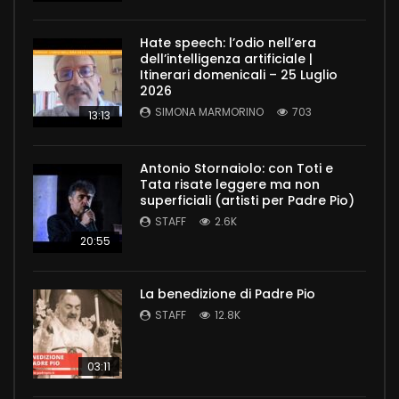
Hate speech: l’odio nell’era
dell’intelligenza artificiale |
Itinerari domenicali – 25 Luglio
2026
SIMONA MARMORINO
703
13:13
Antonio Stornaiolo: con Toti e
Tata risate leggere ma non
superficiali (artisti per Padre Pio)
STAFF
2.6K
20:55
La benedizione di Padre Pio
STAFF
12.8K
03:11