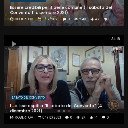
Essere credibili per il bene comune (Il sabato del
Convento 11 dicembre 2021)
ROBERTOM
11/12/2021
0
2.4K
47
0
34:18
SABATO DEL CONVENTO
I Jalisse ospiti a “Il sabato del Convento” (4
dicembre 2021)
ROBERTOM
04/12/2021
0
2K
14
0