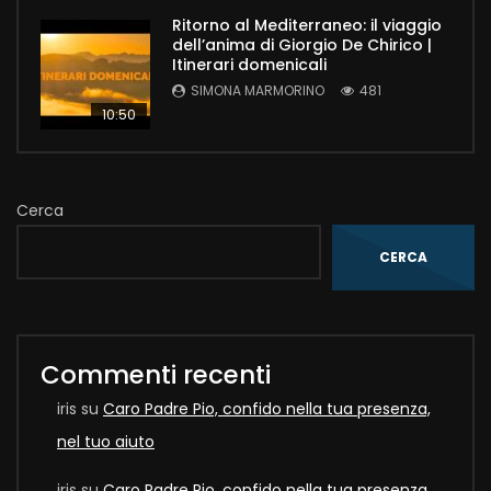
Ritorno al Mediterraneo: il viaggio
dell’anima di Giorgio De Chirico |
Itinerari domenicali
SIMONA MARMORINO
481
10:50
Cerca
CERCA
Commenti recenti
iris
su
Caro Padre Pio, confido nella tua presenza,
nel tuo aiuto
iris
su
Caro Padre Pio, confido nella tua presenza,