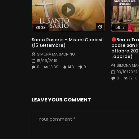
Watch Later
36:33
59:17
Santo Rosario – Misteri Gloriosi
Beato Tra
(15 settembre)
padre San F
ottobre 2022
SIMONA MARMORINO
Laborde)
15/09/2019
SIMONA MA
0
13.3K
148
0
03/10/2022
0
12.1K
LEAVE YOUR COMMENT