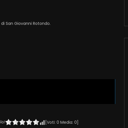
i di San Giovanni Rotondo.
lo!
[Voti:
0
Media:
0
]