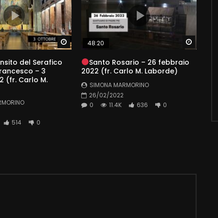
Watch Later
Watch 
48:20
nsito del Serafico
Santo Rosario – 26 febbraio
rancesco – 3
2022 (fr. Carlo M. Laborde)
 (fr. Carlo M.
SIMONA MARMORINO
26/02/2022
RMORINO
0
11.4K
636
0
514
0