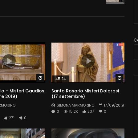
C
Watch Later
Watch 
45:24
o – Misteri Gaudiosi
Santo Rosario Misteri Dolorosi
re 2019)
(17 settembre)
RMORINO
SIMONA MARMORINO
17/09/2019
0
15.2K
207
0
271
0