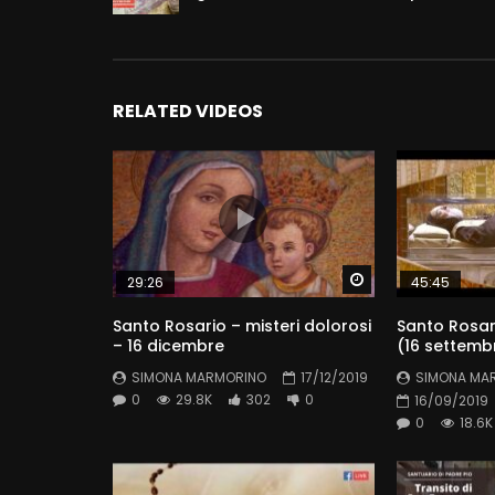
RELATED VIDEOS
Watch Later
29:26
45:45
Santo Rosario – misteri dolorosi
Santo Rosari
– 16 dicembre
(16 settemb
SIMONA MARMORINO
17/12/2019
SIMONA MA
0
29.8K
302
0
16/09/2019
0
18.6K