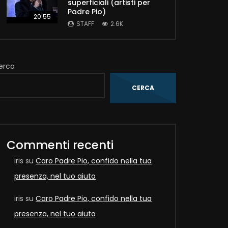
superficiali (artisti per
Padre Pio)
20:55
STAFF
2.6K
erca
CERCA
Later
Commenti recenti
iris
su
Caro Padre Pio, confido nella tua
presenza, nel tuo aiuto
iris
su
Caro Padre Pio, confido nella tua
presenza, nel tuo aiuto