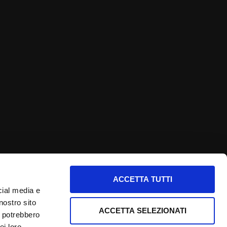
ACCETTA TUTTI
nfo utili
cial media e
nostro sito
nformativa privacy
ACCETTA SELEZIONATI
i potrebbero
ookie Policy
ei loro