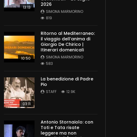
2026
13:13
SIMONA MARMORINO
819
Ritorno al Mediterraneo:
il viaggio dell’anima di
Giorgio De Chirico |
Itinerari domenicali
SIMONA MARMORINO
10:50
583
La benedizione di Padre
Pio
STAFF
12.9K
03:11
Antonio Stornaiolo: con
Toti e Tata risate
leggere ma non