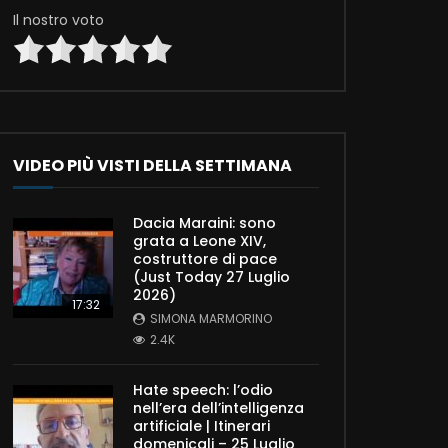
Il nostro voto
VIDEO PIÙ VISTI DELLA SETTIMANA
Dacia Maraini: sono
grata a Leone XIV,
costruttore di pace
(Just Today 27 Luglio
2026)
17:32
SIMONA MARMORINO
2.4K
Hate speech: l’odio
nell’era dell’intelligenza
artificiale | Itinerari
domenicali – 25 Luglio