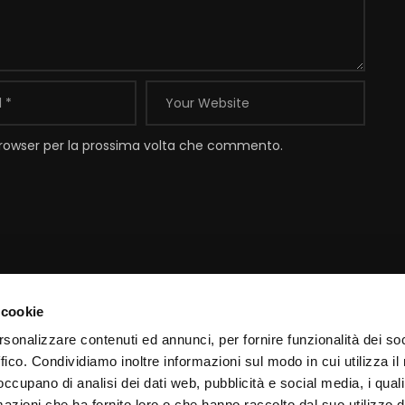
 browser per la prossima volta che commento.
 cookie
Contatti
I
rsonalizzare contenuti ed annunci, per fornire funzionalità dei so
ffico. Condividiamo inoltre informazioni sul modo in cui utilizza il 
Email:
info@padrepio.tv
I
 occupano di analisi dei dati web, pubblicità e social media, i qual
Tel:
+39.0882.413113
C
azioni che ha fornito loro o che hanno raccolto dal suo utilizzo d