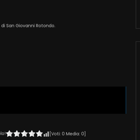
i di San Giovanni Rotondo.
lo!
[Voti:
0
Media:
0
]