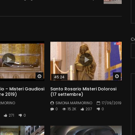
C
Watch Later
Watch 
45:24
o – Misteri Gaudiosi
Santo Rosario Misteri Dolorosi
re 2019)
(17 settembre)
RMORINO
SIMONA MARMORINO
17/09/2019
0
15.2K
207
0
271
0