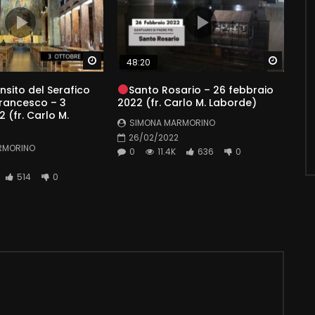
Watch Later
Watch 
48:20
nsito del Serafico
Santo Rosario – 26 febbraio
rancesco – 3
2022 (fr. Carlo M. Laborde)
 (fr. Carlo M.
SIMONA MARMORINO
26/02/2022
RMORINO
0
11.4K
636
0
514
0