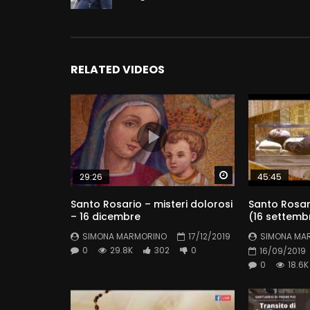
RELATED VIDEOS
Watch Later
29:26
45:45
Santo Rosario – misteri dolorosi
Santo Rosari
– 16 dicembre
(16 settemb
SIMONA MARMORINO
17/12/2019
SIMONA MA
0
29.8K
302
0
16/09/2019
0
18.6K