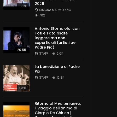
2026
13:13
SIMONA MARMORINO
702
Antonio Stornaiolo: con
Toti e Tata risate
leggere ma non
superficiali (artisti per
Padre Pio)
20:55
STAFF
2.6K
La benedizione di Padre
Pio
STAFF
12.8K
03:11
Ritorno al Mediterraneo:
il viaggio dell’anima di
Giorgio De Chirico |