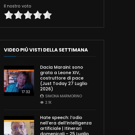
Il nostro voto
VIDEO PIÙ VISTI DELLA SETTIMANA
Dacia Maraini: sono
grata a Leone XIV,
costruttore di pace
(Just Today 27 Luglio
2026)
17:32
SIMONA MARMORINO
2.1K
Hate speech: l’odio
nell’era dell’intelligenza
artificiale | Itinerari
domenicali – 25 Luglio