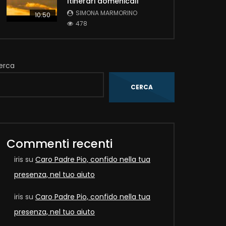
Itinerari domenicali
SIMONA MARMORINO
10:50
478
erca
CERCA
Later
Commenti recenti
iris
su
Caro Padre Pio, confido nella tua
presenza, nel tuo aiuto
iris
su
Caro Padre Pio, confido nella tua
presenza, nel tuo aiuto