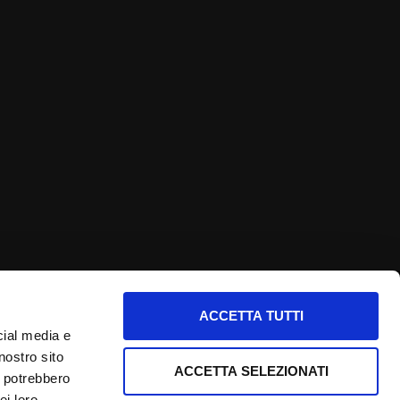
ACCETTA TUTTI
nfo utili
cial media e
nostro sito
nformativa privacy
ACCETTA SELEZIONATI
i potrebbero
ookie Policy
ei loro