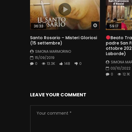
Watch Later
36:33
59:17
Santo Rosario – Misteri Gloriosi
Beato Tra
(15 settembre)
padre San F
ottobre 2022
SIMONA MARMORINO
Laborde)
15/09/2019
SIMONA MA
0
13.3K
148
0
03/10/2022
0
12.1K
LEAVE YOUR COMMENT