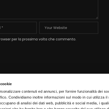
 browser per la prossima volta che commento.
 cookie
Contatti
I
rsonalizzare contenuti ed annunci, per fornire funzionalità dei so
ffico. Condividiamo inoltre informazioni sul modo in cui utilizza il 
Email:
info@padrepio.tv
I
 occupano di analisi dei dati web, pubblicità e social media, i qual
Tel:
+39.0882.413113
C
azioni che ha fornito loro o che hanno raccolto dal suo utilizzo d