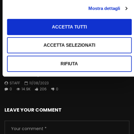
Mostra dettagli
ACCETTA TUTTI
ACCETTA SELEZIONATI
Wa
01:45:00
RIFIUTA
Santo Rosario e Santa Messa – 11 agosto 2023 (fr.
Rinaldo Totaro)
STAFF
11/08/2023
0
14.9K
206
0
LEAVE YOUR COMMENT