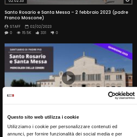
02:02:33
Santo Rosario e Santa Messa – 2 febbraio 2023 (padre
Franco Moscone)
STAFF
02/02/2023
0
15.5K
331
0
Wa
01:47:48
Questo sito web utilizza i cookie
Santa Rosario e Santa Messa – 22 febbraio 2023 –
Utilizziamo i cookie per personalizzare contenuti ed
Mercoledì delle Ceneri (fr. Francesco Dileo)
annunci, per fornire funzionalità dei social media e per