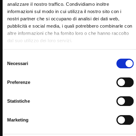
STAFF
22/02/2023
analizzare il nostro traffico. Condividiamo inoltre
0
15.5K
280
0
informazioni sul modo in cui utilizza il nostro sito con i
nostri partner che si occupano di analisi dei dati web,
pubblicità e social media, i quali potrebbero combinarle con
altre informazioni che ha fornito loro o che hanno raccolto
dal suo utilizzo dei loro servizi.
Selezione
Necessari
del
consenso
Preferenze
Wa
02:21:10
Ordinazione sacerdotale di don Danilo Martino 10
Statistiche
aprile 2021
SIMONA MARMORINO
10/04/2021
0
15K
293
0
Marketing