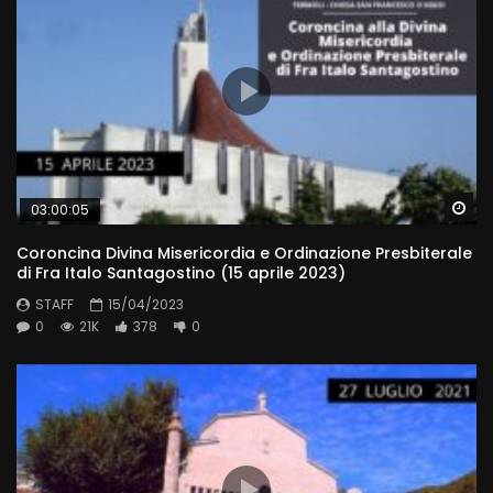
Wa
03:00:05
Coroncina Divina Misericordia e Ordinazione Presbiterale
di Fra Italo Santagostino (15 aprile 2023)
STAFF
15/04/2023
0
21K
378
0