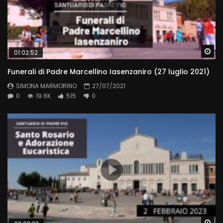
Wa
01:02:52
Funerali di Padre Marcellino Iasenzaniro (27 luglio 2021)
SIMONA MARMORINO
27/07/2021
0
19.6K
515
0
Wa