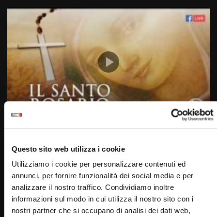
Wa
36:33
Santo Rosario – Misteri Gloriosi (15 settembre)
SIMONA MARMORINO
15/09/2019
Questo sito web utilizza i cookie
0
13.3K
148
0
Utilizziamo i cookie per personalizzare contenuti ed
annunci, per fornire funzionalità dei social media e per
analizzare il nostro traffico. Condividiamo inoltre
informazioni sul modo in cui utilizza il nostro sito con i
nostri partner che si occupano di analisi dei dati web,