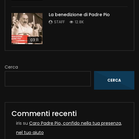
La benedizione di Padre Pio
STAFF
12.8K
03:11
Cerca
CERCA
Commenti recenti
iris
su
Caro Padre Pio, confido nella tua presenza,
nel tuo aiuto