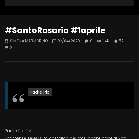
#SantoRosario #1aprile
SIMONA MARMORINO
02/04/2020
0
1.4K
52
0
Padre Pio
Padre Pio Tv
Emittente televisiva cattolica dei frati cappuccini di San