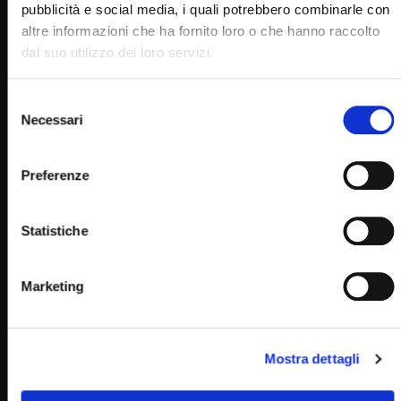
pubblicità e social media, i quali potrebbero combinarle con
altre informazioni che ha fornito loro o che hanno raccolto
dal suo utilizzo dei loro servizi.
Selezione
Wa
59:17
Necessari
del
consenso
Beato Transito del Serafico padre San Francesco – 3
ottobre 2022 (fr. Carlo M. Laborde)
Preferenze
SIMONA MARMORINO
03/10/2022
0
12.1K
514
0
Statistiche
Marketing
Mostra dettagli