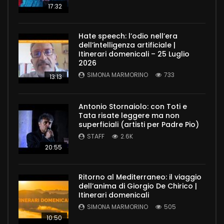
17:32
Hate speech: l’odio nell’era
dell’intelligenza artificiale |
Itinerari domenicali – 25 Luglio
2026
SIMONA MARMORINO
733
13:13
Antonio Stornaiolo: con Toti e
Tata risate leggere ma non
superficiali (artisti per Padre Pio)
STAFF
2.6K
20:55
Ritorno al Mediterraneo: il viaggio
dell’anima di Giorgio De Chirico |
Itinerari domenicali
SIMONA MARMORINO
505
10:50