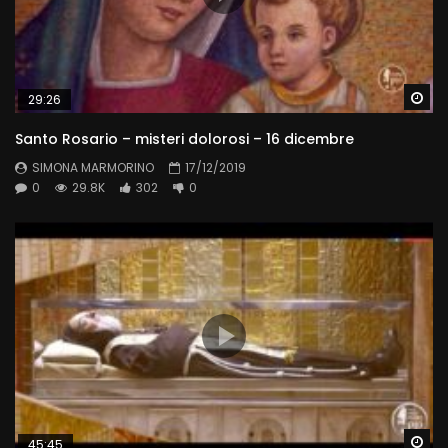
Wa
29:26
Santo Rosario – misteri dolorosi – 16 dicembre
SIMONA MARMORINO
17/12/2019
0
29.8K
302
0
Wa
45:45