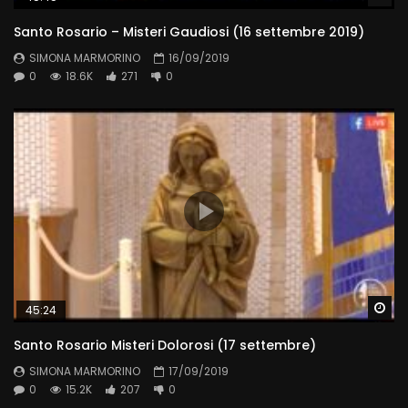
Santo Rosario – Misteri Gaudiosi (16 settembre 2019)
SIMONA MARMORINO
16/09/2019
0
18.6K
271
0
Wa
45:24
Santo Rosario Misteri Dolorosi (17 settembre)
SIMONA MARMORINO
17/09/2019
0
15.2K
207
0