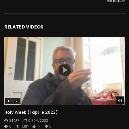
RELATED VIDEOS
Wa
09:37
Holy Week (1 aprile 2023)
STAFF
01/04/2023
0
4.8K
17
0