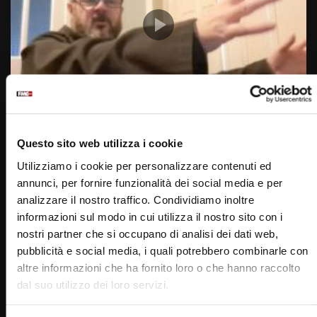
Wa
09:19
The Voice of Padre Pio (puntata 30 marzo 2024)
Questo sito web utilizza i cookie
STAFF
30/03/2024
0
3.8K
11
0
Utilizziamo i cookie per personalizzare contenuti ed
annunci, per fornire funzionalità dei social media e per
analizzare il nostro traffico. Condividiamo inoltre
informazioni sul modo in cui utilizza il nostro sito con i
nostri partner che si occupano di analisi dei dati web,
pubblicità e social media, i quali potrebbero combinarle con
altre informazioni che ha fornito loro o che hanno raccolto
dal suo utilizzo dei loro servizi.