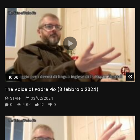
Wa
10:06
The Voice of Padre Pio (3 febbraio 2024)
STAFF
03/02/2024
0
4.6K
12
0