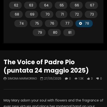
62
63
64
65
66
67
68
69
70
71
72
73
74
75
76
77
78
79
80
81
The Voice of Padre Pio
(puntata 24 maggio 2025)
SIMONA MARMORINO
27/05/2025
0
1.3K
3
0
May Mary adorn your soul with flowers and the fragrance of
ever new virtues and place her maternal hand on your