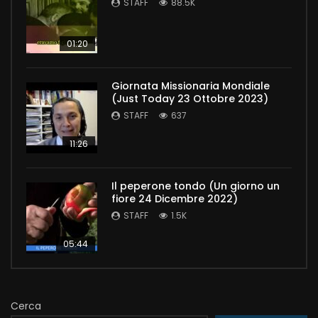
STAFF
88.5K
01:20
Giornata Missionaria Mondiale
(Just Today 23 Ottobre 2023)
STAFF
637
11:26
Il peperone tondo (Un giorno un
fiore 24 Dicembre 2022)
STAFF
1.5K
05:44
Cerca