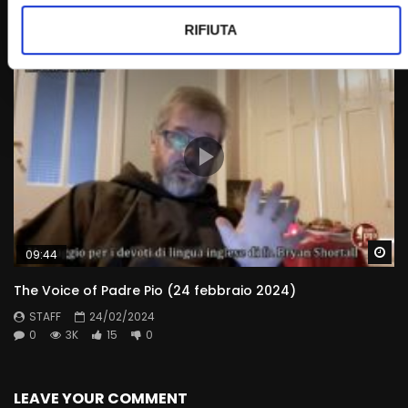
STAFF
02/05/2024
0
3.2K
3
0
RIFIUTA
Wa
09:44
The Voice of Padre Pio (24 febbraio 2024)
STAFF
24/02/2024
0
3K
15
0
LEAVE YOUR COMMENT