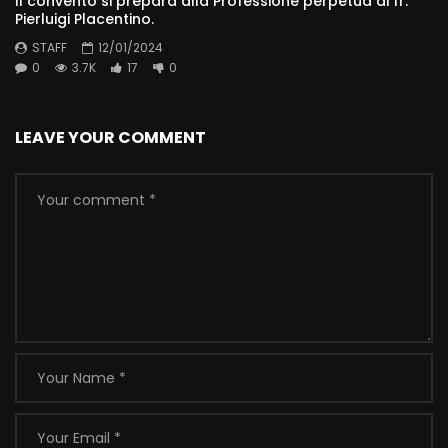
Il convento si prepara alla Professione perpetua di fr.
Pierluigi Placentino.​
STAFF
12/01/2024
0
3.7K
17
0
LEAVE YOUR COMMENT