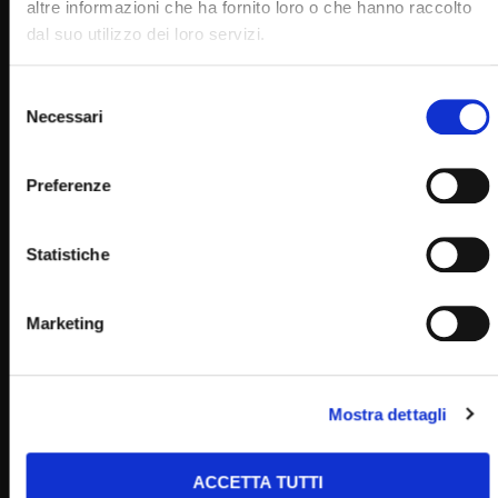
altre informazioni che ha fornito loro o che hanno raccolto
dal suo utilizzo dei loro servizi.
Selezione
Necessari
del
Wa
consenso
30:02
Preferenze
Triduo pasquale e Veglia di Pasqua 2024 (L’agenda del
Santuario 28 Marzo 2024)
STAFF
28/03/2024
Statistiche
0
4.8K
16
0
Marketing
Mostra dettagli
ACCETTA TUTTI