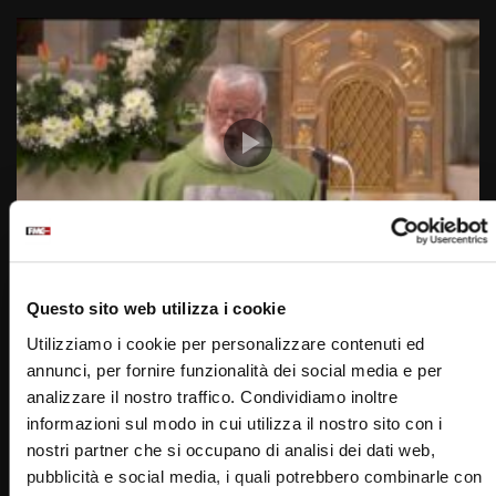
Wa
23:55
Dal carnevale santificato alla Quaresima 2024
Questo sito web utilizza i cookie
STAFF
15/02/2024
Utilizziamo i cookie per personalizzare contenuti ed
0
6.4K
5
0
annunci, per fornire funzionalità dei social media e per
analizzare il nostro traffico. Condividiamo inoltre
informazioni sul modo in cui utilizza il nostro sito con i
nostri partner che si occupano di analisi dei dati web,
pubblicità e social media, i quali potrebbero combinarle con