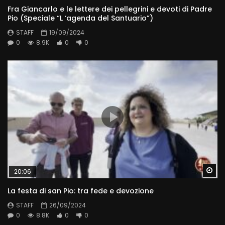
Fra Giancarlo e le lettere dei pellegrini e devoti di Padre
Pio (Speciale “L ‘agenda del Santuario”)
STAFF
19/09/2024
0
8.9K
0
0
Wa
20:06
La festa di san Pio: tra fede e devozione
STAFF
26/09/2024
0
8.8K
0
0