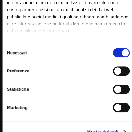
STAFF
27/10/2024
informazioni sul modo in cui utilizza il nostro sito con i
0
3.2K
80
0
nostri partner che si occupano di analisi dei dati web,
pubblicità e social media, i quali potrebbero combinarle con
altre informazioni che ha fornito loro o che hanno raccolto
dal suo utilizzo dei loro servizi.
Selezione
Necessari
del
consenso
Preferenze
Wa
13:03
Statistiche
Padre Onorato, prega Padre Pio che possiamo, come
allora, tutti e tre parlare, ridere e scherzare
STAFF
02/02/2025
Marketing
0
3.1K
100
0
Mostra dettagli