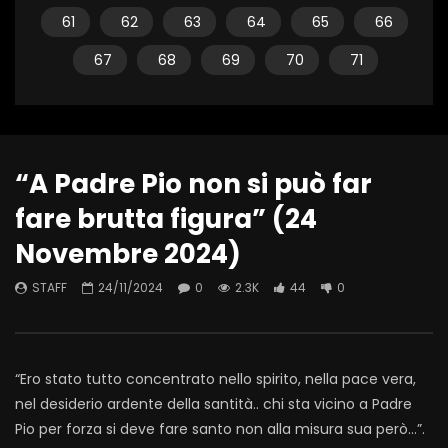
61
62
63
64
65
66
67
68
69
70
71
“A Padre Pio non si può far
fare brutta figura” (24
Novembre 2024)
STAFF
24/11/2024
0
2.3K
44
0
“Ero stato tutto concentrato nello spirito, nella pace vera,
nel desiderio ardente della santità.. chi sta vicino a Padre
Pio per forza si deve fare santo non alla misura sua però…”.