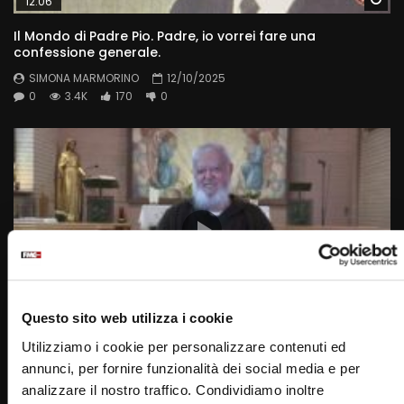
12:06
Il Mondo di Padre Pio. Padre, io vorrei fare una
confessione generale.
SIMONA MARMORINO
12/10/2025
0
3.4K
170
0
Questo sito web utilizza i cookie
Wa
13:15
Utilizziamo i cookie per personalizzare contenuti ed
La vita accanto a Padre Pio era come una musica di Dio:
annunci, per fornire funzionalità dei social media e per
le note e le parole le capisce lo Spirito
analizzare il nostro traffico. Condividiamo inoltre