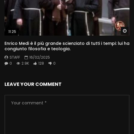
Wa
11:25
Enrico Medi è il più grande scienziato di tutti i tempi: lui ha
congiunto filosofia e teologia.
STAFF
16/02/2025
0
2.9K
128
0
LEAVE YOUR COMMENT