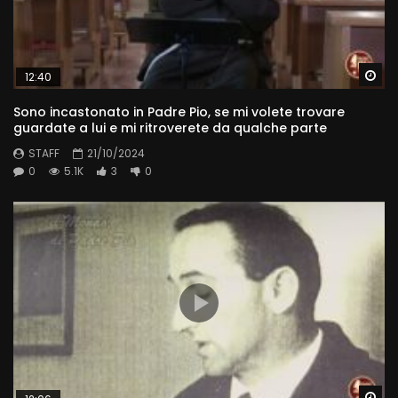
Wa
12:40
Sono incastonato in Padre Pio, se mi volete trovare
guardate a lui e mi ritroverete da qualche parte
STAFF
21/10/2024
0
5.1K
3
0
Wa