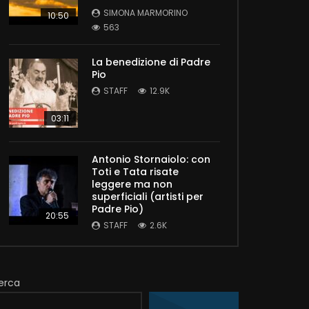
SIMONA MARMORINO
10:50
563
La benedizione di Padre
Pio
STAFF
12.9K
03:11
Antonio Stornaiolo: con
Toti e Tata risate
leggere ma non
superficiali (artisti per
Padre Pio)
20:55
STAFF
2.6K
erca