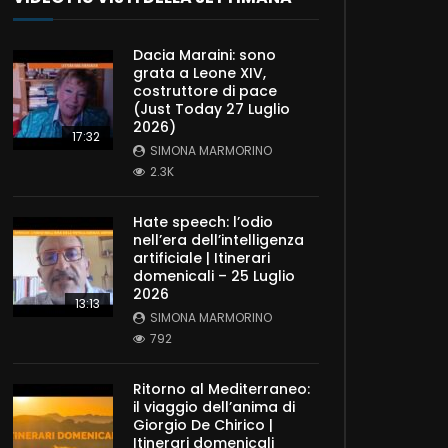
Dacia Maraini: sono
grata a Leone XIV,
costruttore di pace
(Just Today 27 Luglio
2026)
17:32
SIMONA MARMORINO
2.3K
Hate speech: l’odio
nell’era dell’intelligenza
artificiale | Itinerari
domenicali – 25 Luglio
2026
13:13
SIMONA MARMORINO
792
Ritorno al Mediterraneo:
il viaggio dell’anima di
Giorgio De Chirico |
Itinerari domenicali