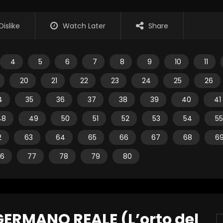
Dislike
Watch Later
Share
4
5
6
7
8
9
10
11
20
21
22
23
24
25
26
4
35
36
37
38
39
40
41
48
49
50
51
52
53
54
55
2
63
64
65
66
67
68
6
6
77
78
79
80
ERMANO REALE (L’orto del