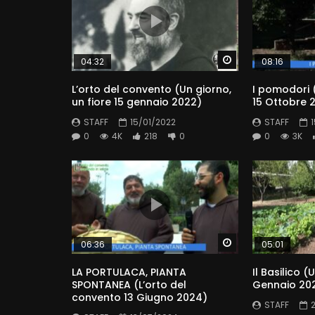
Watch Later
04:32
08:16
L’orto del convento (Un giorno,
I pomodori (
un fiore 15 gennaio 2022)
15 Ottobre 
STAFF
15/01/2022
STAFF
0
4K
218
0
0
3K
Watch Later
06:36
05:01
LA PORTULACA, PIANTA
Il Basilico (
SPONTANEA (L’orto del
Gennaio 20
convento 13 Giugno 2024)
STAFF