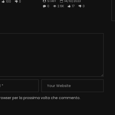
STAFF
14/10/2023
100
0
0
2.6K
17
0
 browser per la prossima volta che commento.