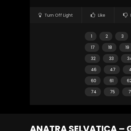
Turn Off Light
Like
1
2
3
17
18
19
32
33
3
46
47
60
61
6
74
75
7
ANATRA SELVATICA – G