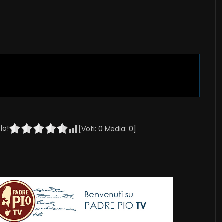
lo!
[Voti:
0
Media:
0
]