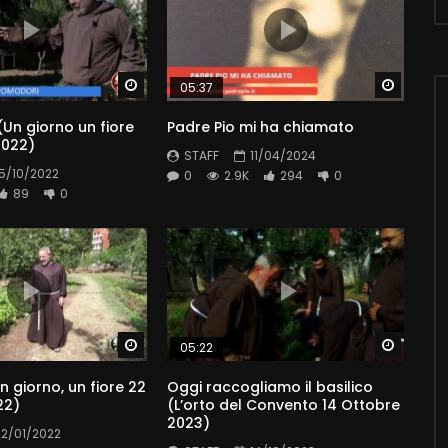
Watch Later
Watch 
05:37
Un giorno un fiore
Padre Pio mi ha chiamato
2022)
STAFF
11/04/2024
15/10/2022
0
2.9K
294
0
89
0
Watch Later
Watch 
05:22
Un giorno, un fiore 22
Oggi raccogliamo il basilico
22)
(L’orto del Convento 14 Ottobre
2023)
22/01/2022