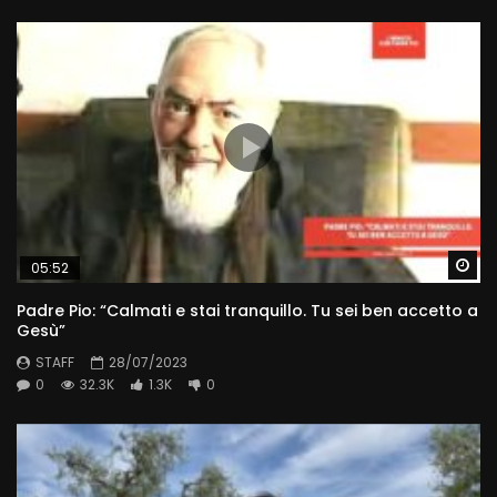
Wa
05:52
Padre Pio: “Calmati e stai tranquillo. Tu sei ben accetto a
Gesù”
STAFF
28/07/2023
0
32.3K
1.3K
0