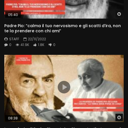
Wa
05:40
Padre Pio: “calma il tuo nervosismo e gli scatti d’ira, non
te la prendere con chi ami”
STAFF
22/11/2022
0
41.9K
1.8K
0
Wa
08:38