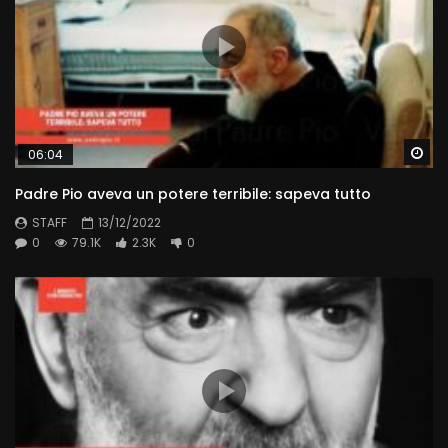
Wa
06:04
Padre Pio aveva un potere terribile: sapeva tutto
STAFF
13/12/2022
0
79.1K
2.3K
0