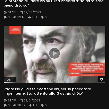
La profezia di Padre Pio su Luisa Piccareta: “la terra sarà
piena di Luisa”
STAFF
27/08/2023
0
39.1K
1.3K
0
Wa
06:11
Padre Pio gli disse: “Vattene via, sei un peccatore
impenitente. Stai attento alla Giustizia di Dio”
STAFF
23/01/2023
0
38.3K
1.1K
0