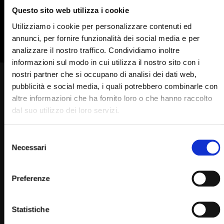
835
836
837
838
839
Questo sito web utilizza i cookie
840
841
842
Utilizziamo i cookie per personalizzare contenuti ed
annunci, per fornire funzionalità dei social media e per
analizzare il nostro traffico. Condividiamo inoltre
informazioni sul modo in cui utilizza il nostro sito con i
nostri partner che si occupano di analisi dei dati web,
Padre Pio mi ha chiamato
pubblicità e social media, i quali potrebbero combinarle con
altre informazioni che ha fornito loro o che hanno raccolto
STAFF
11/04/2024
0
2.9K
294
0
dal suo utilizzo dei loro servizi.
Selezione
Necessari
del
consenso
Padre Pio
Preferenze
Statistiche