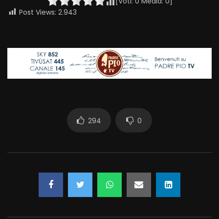
[Voti:
0
Media:
0
]
Post Views:
2.943
294
0