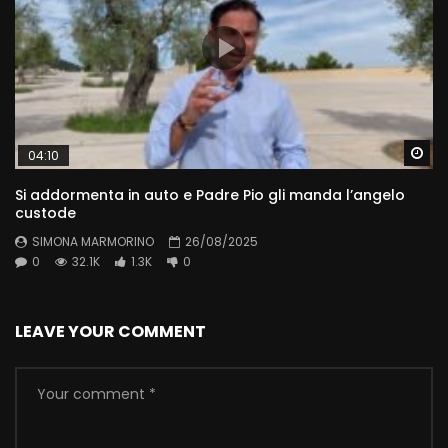
Wa
04:10
Si addormenta in auto e Padre Pio gli manda l’angelo
custode
SIMONA MARMORINO
26/08/2025
0
32.1K
1.3K
0
LEAVE YOUR COMMENT