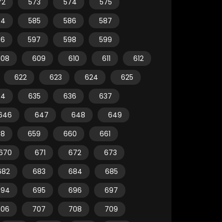
72
573
574
575
84
585
586
587
96
597
598
599
608
609
610
611
612
622
623
624
625
34
635
636
637
646
647
648
649
58
659
660
661
670
671
672
673
682
683
684
685
694
695
696
697
706
707
708
709