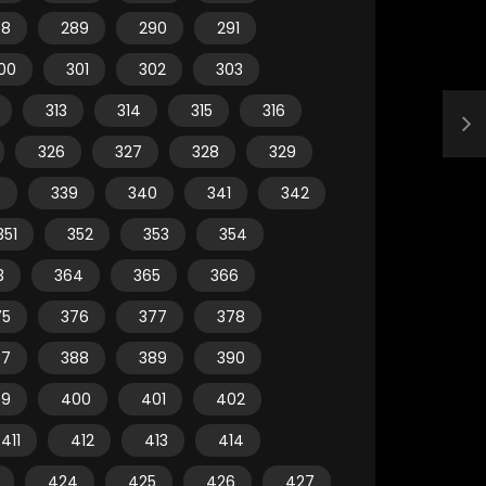
88
289
290
291
00
301
302
303
313
314
315
316
326
327
328
329
8
339
340
341
342
351
352
353
354
3
364
365
366
75
376
377
378
87
388
389
390
99
400
401
402
411
412
413
414
424
425
426
427