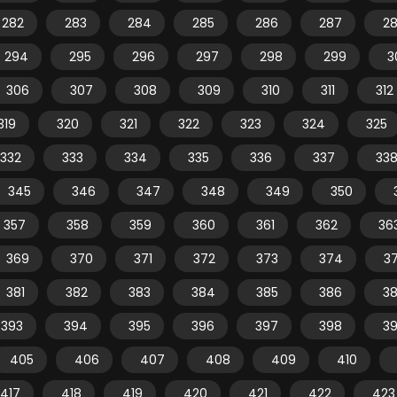
282
283
284
285
286
287
2
294
295
296
297
298
299
3
306
307
308
309
310
311
312
319
320
321
322
323
324
325
332
333
334
335
336
337
33
345
346
347
348
349
350
357
358
359
360
361
362
36
369
370
371
372
373
374
3
381
382
383
384
385
386
3
393
394
395
396
397
398
3
405
406
407
408
409
410
417
418
419
420
421
422
423