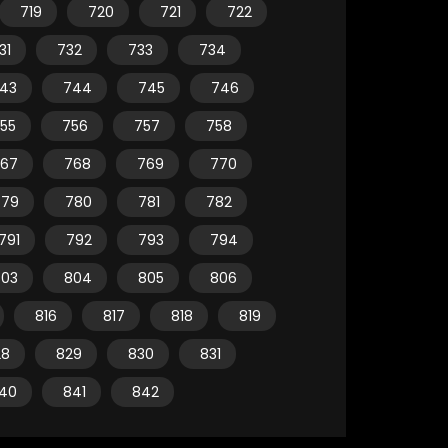
719
720
721
722
31
732
733
734
43
744
745
746
55
756
757
758
67
768
769
770
779
780
781
782
791
792
793
794
803
804
805
806
816
817
818
819
28
829
830
831
40
841
842