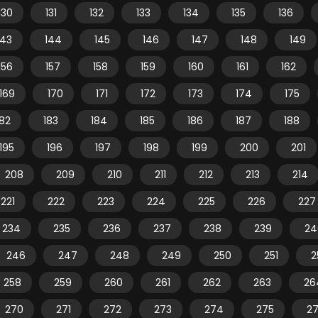
130
131
132
133
134
135
136
143
144
145
146
147
148
149
156
157
158
159
160
161
162
169
170
171
172
173
174
175
182
183
184
185
186
187
188
195
196
197
198
199
200
201
208
209
210
211
212
213
214
221
222
223
224
225
226
227
234
235
236
237
238
239
24
246
247
248
249
250
251
2
258
259
260
261
262
263
26
270
271
272
273
274
275
2