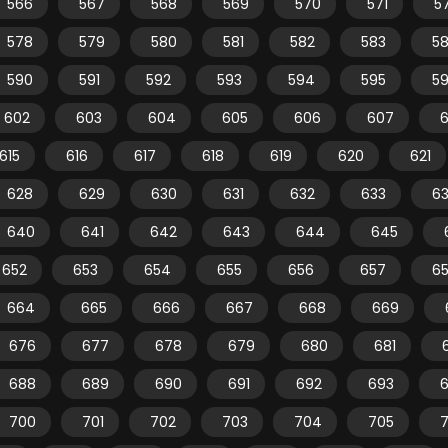
566
567
568
569
570
571
5
578
579
580
581
582
583
5
590
591
592
593
594
595
5
602
603
604
605
606
607
615
616
617
618
619
620
621
628
629
630
631
632
633
6
640
641
642
643
644
645
652
653
654
655
656
657
6
664
665
666
667
668
669
676
677
678
679
680
681
688
689
690
691
692
693
700
701
702
703
704
705