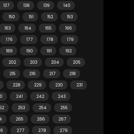
137
138
139
140
150
151
152
153
163
164
165
166
176
177
178
179
189
190
191
192
202
203
204
205
215
216
217
218
228
229
230
231
0
241
242
243
52
253
254
255
4
265
266
267
76
277
278
279