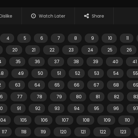
Dislike
Watch Later
Share
4
5
6
7
8
9
10
11
20
21
22
23
24
25
26
4
35
36
37
38
39
40
41
48
49
50
51
52
53
54
55
2
63
64
65
66
67
68
6
6
77
78
79
80
81
82
8
0
91
92
93
94
95
96
9
104
105
106
107
108
109
110
117
118
119
120
121
122
123