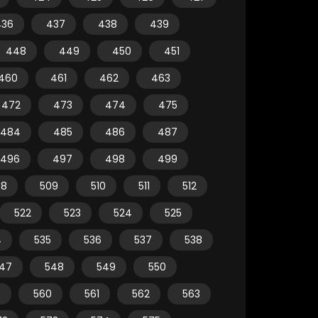
436
437
438
439
448
449
450
451
460
461
462
463
472
473
474
475
484
485
486
487
496
497
498
499
08
509
510
511
512
522
523
524
525
4
535
536
537
538
47
548
549
550
9
560
561
562
563