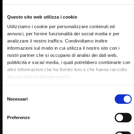
835
836
837
838
839
840
841
842
Questo sito web utilizza i cookie
Utilizziamo i cookie per personalizzare contenuti ed
annunci, per fornire funzionalità dei social media e per
analizzare il nostro traffico. Condividiamo inoltre
informazioni sul modo in cui utilizza il nostro sito con i
Era curioso di vedere le
nostri partner che si occupano di analisi dei dati web,
stimmate e Padre Pio lo
pubblicità e social media, i quali potrebbero combinarle con
altre informazioni che ha fornito loro o che hanno raccolto
mandò via
dal suo utilizzo dei loro servizi.
STAFF
13/03/2023
0
7.9K
518
0
Selezione
Necessari
del
consenso
Preferenze
Padre Pio