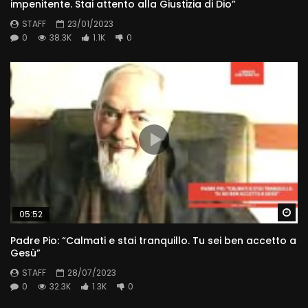
impenitente. Stai attento alla Giustizia di Dio”
STAFF
23/01/2023
0
38.3K
1.1K
0
Wa
05:52
Padre Pio: “Calmati e stai tranquillo. Tu sei ben accetto a
Gesù”
STAFF
28/07/2023
0
32.3K
1.3K
0