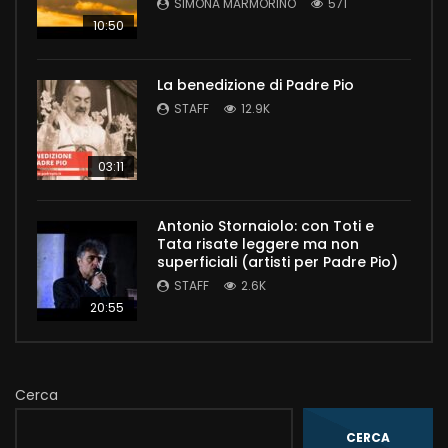
SIMONA MARMORINO
571
10:50
La benedizione di Padre Pio
STAFF
12.9K
03:11
Antonio Stornaiolo: con Toti e
Tata risate leggere ma non
superficiali (artisti per Padre Pio)
STAFF
2.6K
20:55
Cerca
CERCA