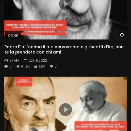
Wa
05:40
Padre Pio: “calma il tuo nervosismo e gli scatti d’ira, non
te la prendere con chi ami”
STAFF
22/11/2022
0
41.9K
1.8K
0