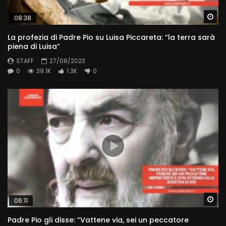
Wa
08:38
La profezia di Padre Pio su Luisa Piccareta: “la terra sarà
piena di Luisa”
STAFF
27/08/2023
0
39.1K
1.3K
0
Wa
06:11
Padre Pio gli disse: “Vattene via, sei un peccatore