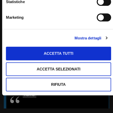
Statistiche
Marketing
PADRE PIO TV
Emittente televisiva cattolica dei frati cappuccini di San
Giovanni Rotondo.
Mostra dettagli
Puoi guardare Padre Pio Tv
ACCETTA TUTTI
sul digitale terrestre al canale 145,
su Tv Sat al canale 445,
su Sky al canale 852,
ACCETTA SELEZIONATI
in streaming sul sito internet:
RIFIUTA
Home