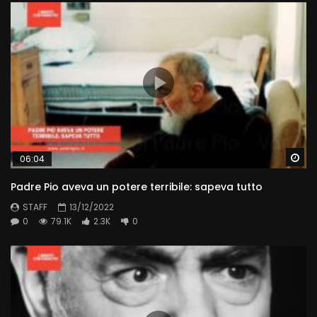
Wa
06:04
Padre Pio aveva un potere terribile: sapeva tutto
STAFF
13/12/2022
0
79.1K
2.3K
0