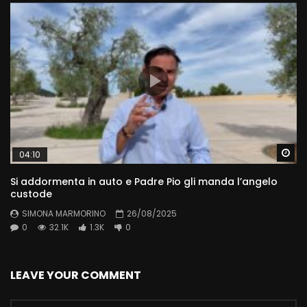
Wa
04:10
Si addormenta in auto e Padre Pio gli manda l’angelo
custode
SIMONA MARMORINO
26/08/2025
0
32.1K
1.3K
0
LEAVE YOUR COMMENT