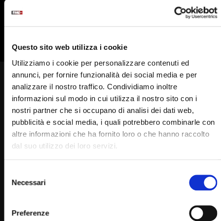
835
836
837
838
839
840
841
842
Questo sito web utilizza i cookie
Utilizziamo i cookie per personalizzare contenuti ed
annunci, per fornire funzionalità dei social media e per
Come faceva Padre Pio a
analizzare il nostro traffico. Condividiamo inoltre
informazioni sul modo in cui utilizza il nostro sito con i
sapere che avevamo bisogno
nostri partner che si occupano di analisi dei dati web,
del suo aiuto?
pubblicità e social media, i quali potrebbero combinarle con
altre informazioni che ha fornito loro o che hanno raccolto
STAFF
27/10/2024
0
3.4K
520
0
dal suo utilizzo dei loro servizi.
Selezione
Un minuto con Padre Pio di Francesco Bosco
Necessari
del
La storia di Zaira (Beata te Pietrelcina)
consenso
Puntata del 27 ottobre 2024
Preferenze