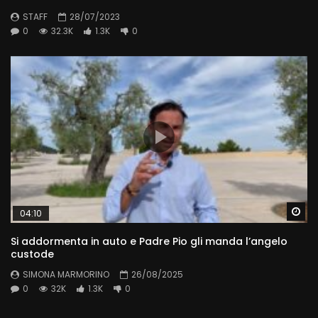
STAFF
28/07/2023
0
32.3K
1.3K
0
Wa
04:10
Si addormenta in auto e Padre Pio gli manda l’angelo
custode
SIMONA MARMORINO
26/08/2025
0
32K
1.3K
0