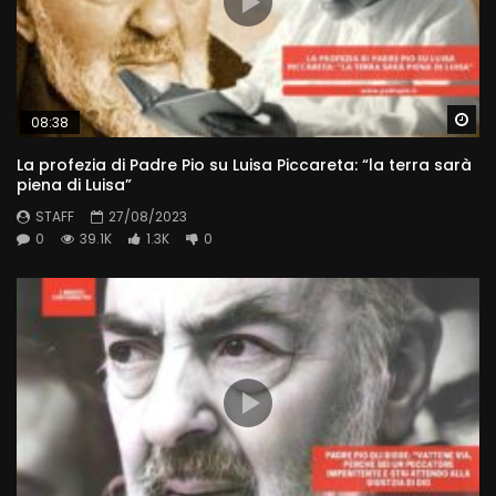
Wa
08:38
La profezia di Padre Pio su Luisa Piccareta: “la terra sarà
piena di Luisa”
STAFF
27/08/2023
0
39.1K
1.3K
0