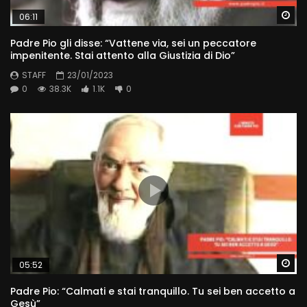
Wa
06:11
Padre Pio gli disse: “Vattene via, sei un peccatore
impenitente. Stai attento alla Giustizia di Dio”
STAFF
23/01/2023
0
38.3K
1.1K
0
Wa
05:52
Padre Pio: “Calmati e stai tranquillo. Tu sei ben accetto a
Gesù”