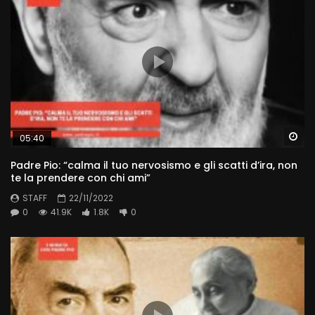
Wa
05:40
Padre Pio: “calma il tuo nervosismo e gli scatti d’ira, non
te la prendere con chi ami”
STAFF
22/11/2022
0
41.9K
1.8K
0