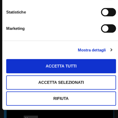
Statistiche
Padre Pio
Marketing
PADRE PIO TV
Mostra dettagli
Emittente televisiva cattolica dei frati cappuccini di San
Giovanni Rotondo.
ACCETTA TUTTI
Puoi guardare Padre Pio Tv
sul digitale terrestre al canale 145,
ACCETTA SELEZIONATI
su Tv Sat al canale 445,
su Sky al canale 852,
in streaming sul sito internet:
RIFIUTA