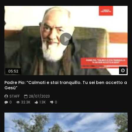
Wa
05:52
Padre Pio: “Calmati e stai tranquillo. Tu sei ben accetto a
Gesù”
STAFF
28/07/2023
0
32.3K
1.3K
0