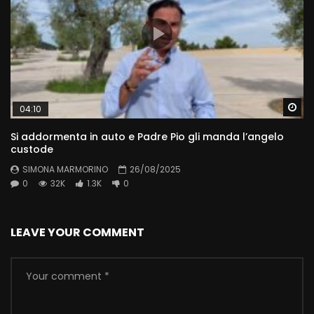
Wa
04:10
Si addormenta in auto e Padre Pio gli manda l’angelo
custode
SIMONA MARMORINO
26/08/2025
0
32K
1.3K
0
LEAVE YOUR COMMENT