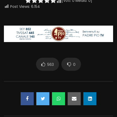
[Voti:
0
Media:
0
]
Post Views:
6.154
563
0