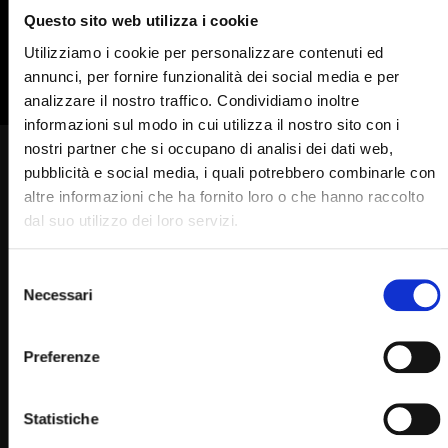
835
836
837
838
839
Questo sito web utilizza i cookie
840
841
842
Utilizziamo i cookie per personalizzare contenuti ed
annunci, per fornire funzionalità dei social media e per
analizzare il nostro traffico. Condividiamo inoltre
informazioni sul modo in cui utilizza il nostro sito con i
nostri partner che si occupano di analisi dei dati web,
Padre Pio e l’aldilà
pubblicità e social media, i quali potrebbero combinarle con
altre informazioni che ha fornito loro o che hanno raccolto
STAFF
12/10/2023
0
6.2K
563
0
dal suo utilizzo dei loro servizi.
Selezione
Necessari
del
consenso
Padre Pio
Preferenze
Statistiche