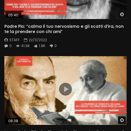
Wa
05:40
Padre Pio: “calma il tuo nervosismo e gli scatti d’ira, non
te la prendere con chi ami”
STAFF
22/11/2022
0
41.9K
1.8K
0
Wa
08:38