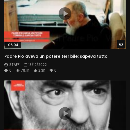
Wa
06:04
Padre Pio aveva un potere terribile: sapeva tutto
STAFF
13/12/2022
0
79.1K
2.3K
0