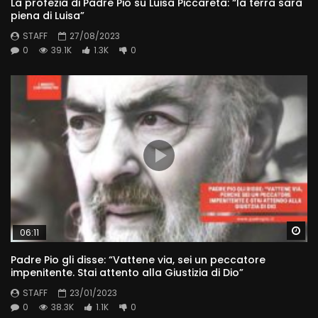
La profezia di Padre Pio su Luisa Piccareta: “la terra sarà
piena di Luisa”
STAFF
27/08/2023
0
39.1K
1.3K
0
Wa
06:11
Padre Pio gli disse: “Vattene via, sei un peccatore
impenitente. Stai attento alla Giustizia di Dio”
STAFF
23/01/2023
0
38.3K
1.1K
0